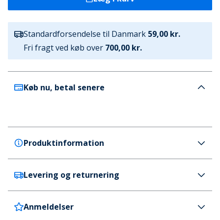
Standardforsendelse til Danmark
59,00 kr.
Fri fragt ved køb over
700,00 kr.
Køb nu, betal senere
Produktinformation
Levering og returnering
Ellesse
Ellesse Herre Fasano T-shirts med lange ærmer
kakigrøn
Anmeldelser
Danmark
59 kr. (700 kr.+ GRATIS)
Farve