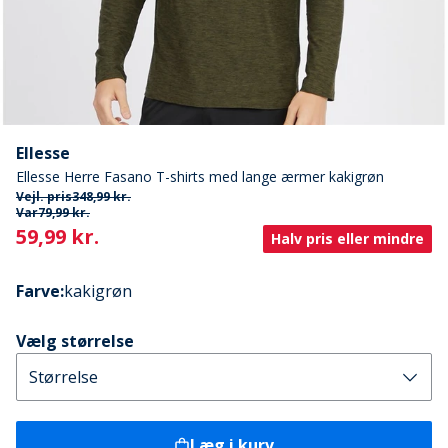
Ellesse
Ellesse Herre Fasano T-shirts med lange ærmer kakigrøn
Vejl. pris
348,99 kr.
Var
79,99 kr.
Current
59,99 kr.
Halv pris eller mindre
Farve
:
kakigrøn
Vælg størrelse
Læg i kurv