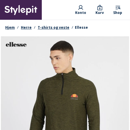
Skip
Primary departments
to
0
Konto
Kurv
Shop
main
content
navigationssti
Hjem
Herre
T-shirts og veste
Ellesse