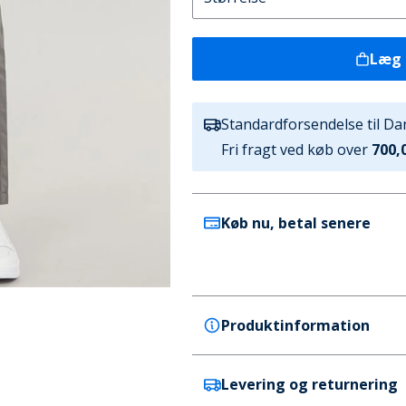
Læg 
Standardforsendelse til D
Fri fragt ved køb over
700,0
Køb nu, betal senere
Produktinformation
Levering og returnering
JACK & JONES