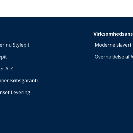
Virksomhedsans
r nu Stylepit
Moderne slaveri
pit
Overholdelse af 
er A-Z
nner Købsgaranti
set Levering