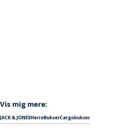
Vis mig mere:
JACK & JONES
Herre
Bukser
Cargobukser