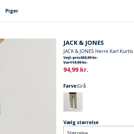
Piger
JACK & JONES
JACK & JONES Herre Karl Kurti
Vejl. pris
369,99 kr.
Var
119,99 kr.
Current
94,99 kr.
Farve
:
Grå
Vælg størrelse