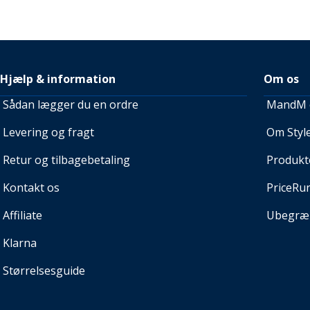
Hjælp & information
Om os
Sådan lægger du en ordre
MandM e
Levering og fragt
Om Style
Retur og tilbagebetaling
Produkt
Kontakt os
PriceRu
Affiliate
Ubegræn
Klarna
Størrelsesguide