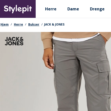
Skip
Primary departments
to
Herre
Dame
Drenge
main
content
navigationssti
Hjem
Herre
Bukser
JACK & JONES