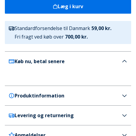
Læg i kurv
Standardforsendelse til Danmark
59,00 kr.
Fri fragt ved køb over
700,00 kr.
Køb nu, betal senere
Produktinformation
Levering og returnering
JACK & JONES
JACK & JONES Herre Jaccapri Kraniet Fem Pak
Trunks Safety Yellow
Anmeldelser