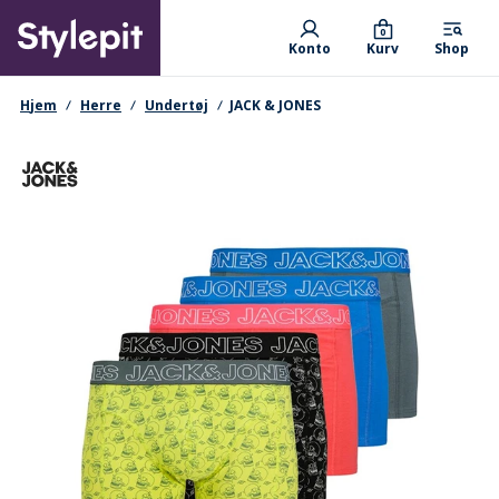
Skip
Primary departments
to
0
Konto
Kurv
Shop
main
content
navigationssti
Hjem
Herre
Undertøj
JACK & JONES