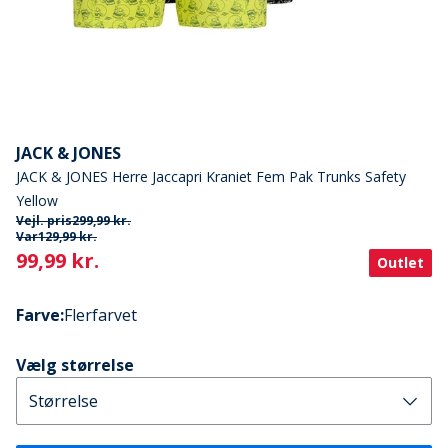
JACK & JONES
JACK & JONES Herre Jaccapri Kraniet Fem Pak Trunks Safety
Yellow
Vejl. pris
299,99 kr.
Var
129,99 kr.
Current
99,99 kr.
Outlet
Farve
:
Flerfarvet
Vælg størrelse