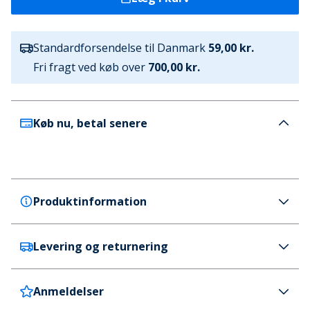
Standardforsendelse til Danmark
59,00 kr.
Fri fragt ved køb over
700,00 kr.
Køb nu, betal senere
Produktinformation
Levering og returnering
Calvin Klein Jeans
Calvin Klein Jeans Herre Standard Straight Jeans
Denim Lys
Anmeldelser
Danmark
59 kr. (700 kr.+ GRATIS)
Farve