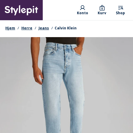
Skip
Primary departments
to
0
Konto
Kurv
Shop
main
content
navigationssti
Hjem
Herre
Jeans
Calvin Klein