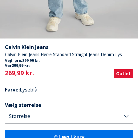
Calvin Klein Jeans
Calvin Klein Jeans Herre Standard Straight Jeans Denim Lys
Vejl. pris
899,99 kr.
Var
299,99 kr.
Current
269,99 kr.
Outlet
Farve
:
Lyseblå
Vælg størrelse
Læg i kurv