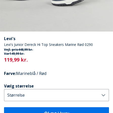
Levi's
Levi's Junior Dereck Hi Top Sneakers Marine Rød 0290
Vejl. pris
448,99 kr.
Var
149,99 kr.
Current
119,99 kr.
Farve
:
Marineblå / Rød
Vælg størrelse