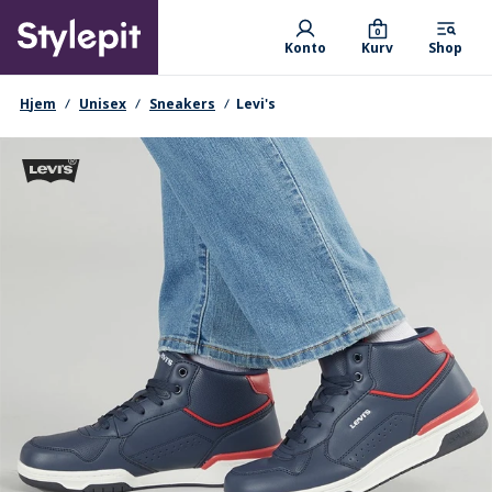
Skip
Primary departments
to
0
Konto
Kurv
Shop
main
content
navigationssti
Hjem
Unisex
Sneakers
Levi's