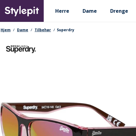
Skip
Primary departments
to
Herre
Dame
Drenge
main
content
navigationssti
Hjem
Dame
Tilbehør
Superdry