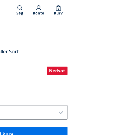
0
Søg
Konto
Kurv
ler Sort
Nedsat
i kurv