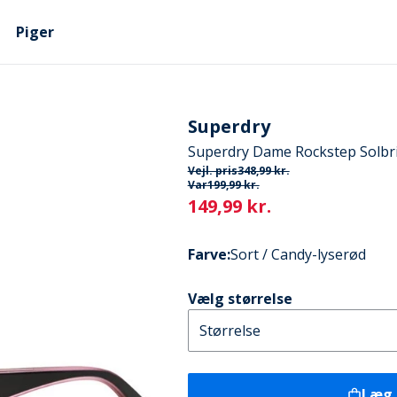
Piger
Superdry
Superdry Dame Rockstep Solbril
Vejl. pris
348,99 kr.
Var
199,99 kr.
Current
149,99 kr.
Farve
:
Sort / Candy-lyserød
Vælg størrelse
Læg 