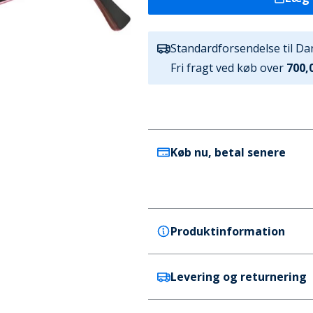
Standardforsendelse til D
Fri fragt ved køb over
700,0
Køb nu, betal senere
Produktinformation
Levering og returnering
Superdry
Superdry Dame Rockstep Solbr
Farve