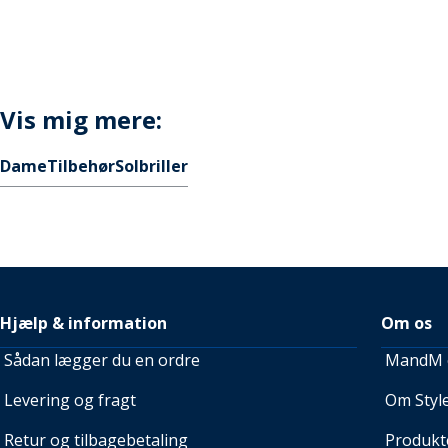
Vis mig mere:
Dame
Tilbehør
Solbriller
Hjælp & information
Om os
Sådan lægger du en ordre
MandM e
Levering og fragt
Om Style
Retur og tilbagebetaling
Produkt