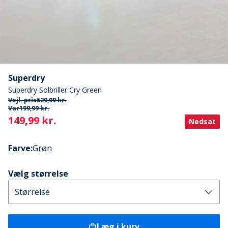
Superdry
Superdry Solbriller Cry Green
Vejl. pris
529,99 kr.
Var
199,99 kr.
Current
149,99 kr.
Nedsat
Farve
:
Grøn
Vælg størrelse
Læg i kurv