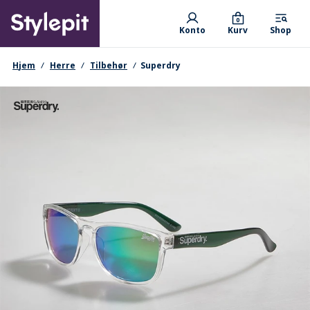
Skip
Primary departments
to
0
Konto
Kurv
Shop
main
content
navigationssti
Hjem
Herre
Tilbehør
Superdry