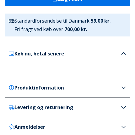
Standardforsendelse til Danmark
59,00 kr.
Fri fragt ved køb over
700,00 kr.
Køb nu, betal senere
Produktinformation
Levering og returnering
Superdry
Superdry Solbriller Cry Green
Farve
Anmeldelser
Danmark
59 kr. (700 kr.+ GRATIS)
Grøn