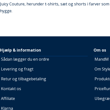
Juicy Couture, herunder t-shirts, sæt og shorts i farver som l
hygge.
Hjælp & information
Om os
Sådan lægger du en ordre
MandM e
Levering og fragt
Om Style
Retur og tilbagebetaling
Produkt
Kontakt os
PriceRu
Affiliate
Ubegræn
Klarna