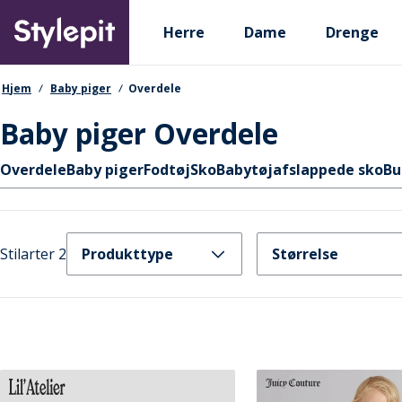
Skip
Primary departments
to
Herre
Dame
Drenge
main
content
navigationssti
Hjem
Baby piger
Overdele
Baby piger Overdele
Hurtige links
Overdele
Baby piger
Fodtøj
Sko
Babytøj
afslappede sko
Bu
Stilarter 2
Produkttype
Størrelse