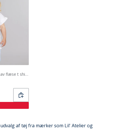
Juicy Couture Piger bogstav flæse t shirt og shorts sæt Powder Blue
t udvalg af tøj fra mærker som Lil' Atelier og