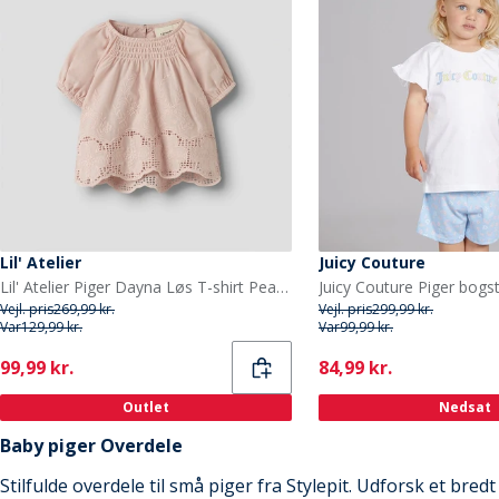
Lil' Atelier
Juicy Couture
Lil' Atelier Piger Dayna Løs T-shirt Peach Whip
Vejl. pris
269,99 kr.
Vejl. pris
299,99 kr.
Var
129,99 kr.
Var
99,99 kr.
Current
Current
99,99 kr.
84,99 kr.
Outlet
Nedsat
Baby piger Overdele
Stilfulde overdele til små piger fra Stylepit. Udforsk et bred