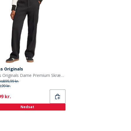
s Originals
adidas Originals Dame Premium Skræddersyede Træningsbukser Sort
ris
899,99 kr.
,99 kr.
ent
9 kr.
Nedsat