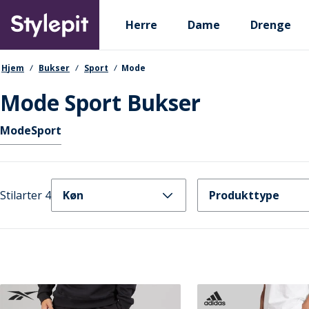
Skip
Primary departments
to
Herre
Dame
Drenge
main
content
navigationssti
Hjem
Bukser
Sport
Mode
Mode Sport Bukser
Hurtige links
Mode
Sport
Stilarter 4
Køn
Produkttype