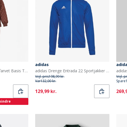
adidas
adid
Celavi Børne Celavie Ensfarvet Basis Termosæt Tortoise Shell
adidas Drenge Entrada 22 Sportjakker Kongeblå
Vejl. pris
198,99 kr.
Vejl. p
Var
132,00 kr.
Spare
Current
Curr
129,99 kr.
269,9
 mindre