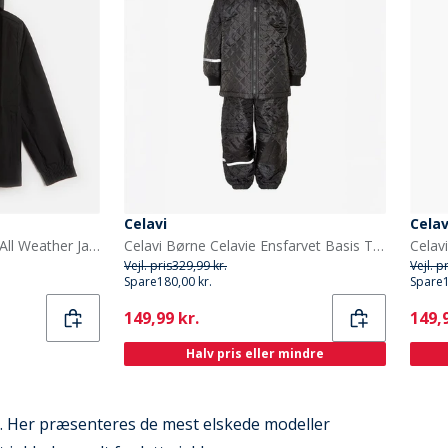
Celavi
Celav
adidas Junior Entrada 22 All Weather Jakke Sort
Celavi Børne Celavie Ensfarvet Basis Termosæt Sort
Vejl. pris
329,99 kr.
Vejl. p
Spare
180,00 kr.
Spare
Current
Curr
149,99 kr.
149,9
Halv pris eller mindre
ge. Her præsenteres de mest elskede modeller