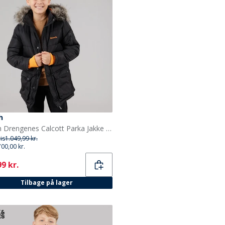
h
Bench Drengenes Calcott Parka Jakke Sort
ris
1.049,99 kr.
700,00 kr.
ent
9 kr.
Tilbage på lager