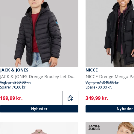
JACK & JONES
NICCE
JACK & JONES Drenge Bradley Let Dunjakke Sort
NICCE Drenge Merigo Par
Vejl. pris
369,99 kr.
Vejl. pris
1.049,99 kr.
Spare
170,00 kr.
Spare
700,00 kr.
Current
Current
199,99 kr.
349,99 kr.
Nyheder
Nyheder