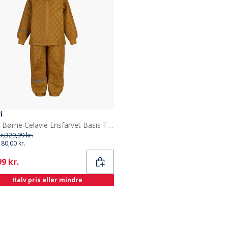
i
Celavi Børne Celavie Ensfarvet Basis Termosæt Buckthorn Brown
ris
329,99 kr.
180,00 kr.
ent
9 kr.
Halv pris eller mindre