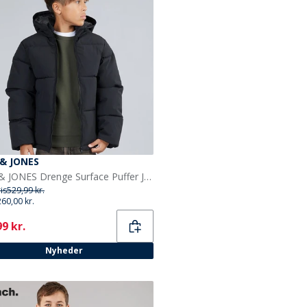
 & JONES
JACK & JONES Drenge Surface Puffer Jakke Sort
ris
529,99 kr.
260,00 kr.
ent
9 kr.
Nyheder