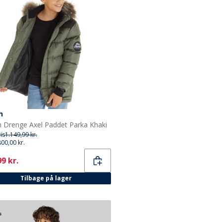
h
 Drenge Axel Paddet Parka Khaki
ris
1.149,99 kr.
800,00 kr.
ent
9 kr.
Tilbage på lager