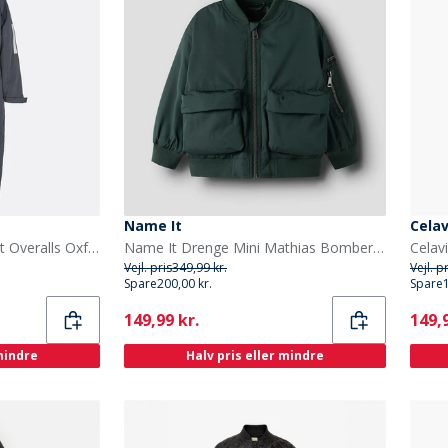
Name It
Celav
True North Børn Vandtæt Overalls Oxford Snedragt Nattehimmel
Name It Drenge Mini Mathias Bomber Jakke Green Gables
Vejl. pris
349,99 kr.
Vejl. p
Spare
200,00 kr.
Spare
Current
Curr
149,99 kr.
149,9
 mindre
Halv pris eller mindre