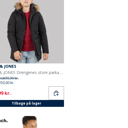
 & JONES
JACK & JONES Drengenes store parka med aftagelig pels Sort
ris
699,99 kr.
350,00 kr.
ent
9 kr.
Tilbage på lager