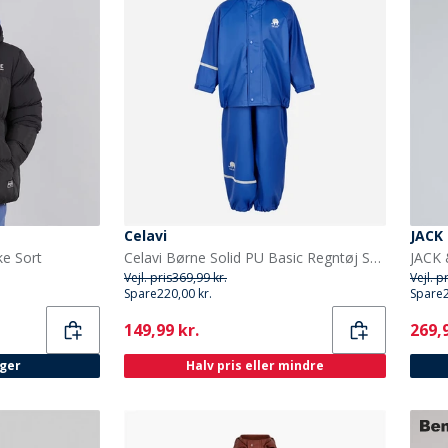
Celavi
JACK
ke Sort
Celavi Børne Solid PU Basic Regntøj Sæt Havblå Oceanblue
Vejl. pris
369,99 kr.
Vejl. p
Spare
220,00 kr.
Spare
Current
Curr
149,99 kr.
269,9
ager
Halv pris eller mindre