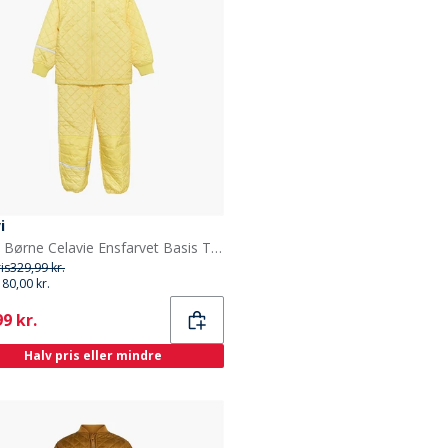
i
Celavi Børne Celavie Ensfarvet Basis Termosæt Sundress
ris
329,99 kr.
180,00 kr.
ent
9 kr.
Halv pris eller mindre