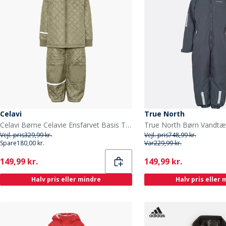
Celavi
True North
Celavi Børne Celavie Ensfarvet Basis Termosæt Khaki
Vejl. pris
329,99 kr.
Vejl. pris
748,99 kr.
Spare
180,00 kr.
Var
229,99 kr.
Current
Current
149,99 kr.
149,99 kr.
Halv pris eller mindre
Halv pris eller