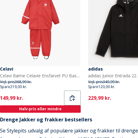
Celavi
adidas
Celavi Børne Celavie Ensfarvet PU Basis Regntøjs Sæt Baked Apple
Vejl. pris
368,99 kr.
Vejl. pris
349,99 kr.
Spare
219,00 kr.
Spare
120,00 kr.
Current
Current
149,99 kr.
229,99 kr.
Halv pris eller mindre
Drenge Jakker og frakker bestsellers
Se Stylepits udvalg af populære jakker og frakker til dren