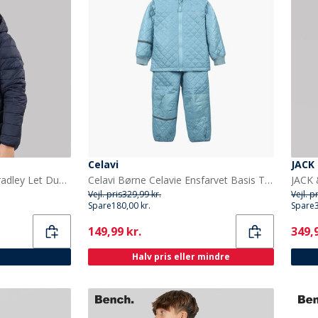
Celavi
JACK
JACK & JONES Drenge Bradley Let Dunjakke Sky Captain
Celavi Børne Celavie Ensfarvet Basis Termosæt Cerulean
Vejl. pris
329,99 kr.
Vejl. p
Spare
180,00 kr.
Spare
Current
Curr
149,99 kr.
349,9
Halv pris eller mindre