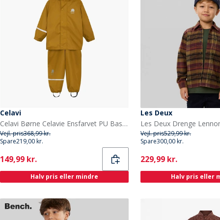
Celavi
Les Deux
Celavi Børne Celavie Ensfarvet PU Basis Regntøjs Sæt Buckthorn Brown
Vejl. pris
368,99 kr.
Vejl. pris
529,99 kr.
Spare
219,00 kr.
Spare
300,00 kr.
Current
Current
149,99 kr.
229,99 kr.
Halv pris eller mindre
Halv pris eller