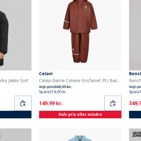
Celavi
Benc
ka Jakke Sort
Celavi Børne Celavie Ensfarvet PU Basis Regntøjs Sæt Tortoise Shell
Vejl. pris
368,99 kr.
Vejl. p
Spare
219,00 kr.
Spare
Current
Curr
149,99 kr.
349,9
Halv pris eller mindre