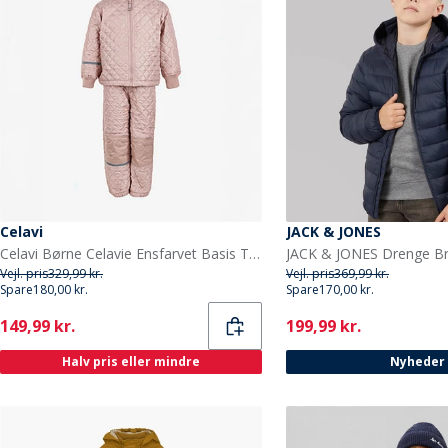
Celavi
JACK & JONES
Celavi Børne Celavie Ensfarvet Basis Termosæt Misty Rose
Vejl. pris
329,99 kr.
Vejl. pris
369,99 kr.
Spare
180,00 kr.
Spare
170,00 kr.
Current
Current
149,99 kr.
199,99 kr.
Halv pris eller mindre
Nyheder