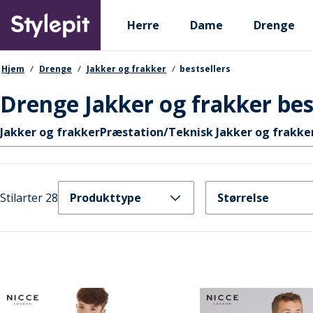
Skip
Primary departments
to
Herre
Dame
Drenge
main
content
navigationssti
Hjem
Drenge
Jakker og frakker
bestsellers
Drenge Jakker og frakker bes
Hurtige links
Jakker og frakker
Præstation/Teknisk Jakker og frakke
Stilarter 28
Produkttype
Størrelse