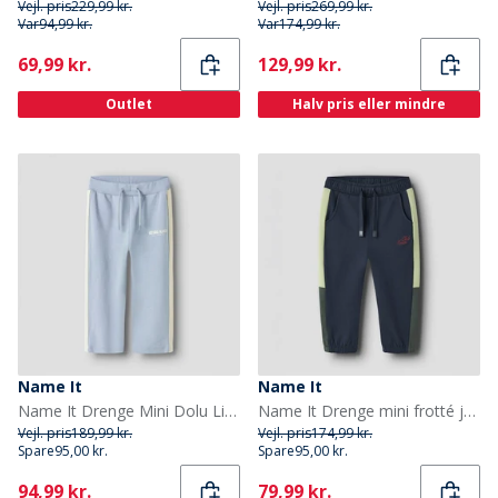
Vejl. pris
229,99 kr.
Vejl. pris
269,99 kr.
Var
94,99 kr.
Var
174,99 kr.
Current
Current
69,99 kr.
129,99 kr.
Outlet
Halv pris eller mindre
Name It
Name It
Name It Drenge Mini Dolu Lige Ben Joggingbukser Blue Fog
Name It Drenge mini frotté joggingbukser Navy Blazer
Vejl. pris
189,99 kr.
Vejl. pris
174,99 kr.
Spare
95,00 kr.
Spare
95,00 kr.
Current
Current
94,99 kr.
79,99 kr.