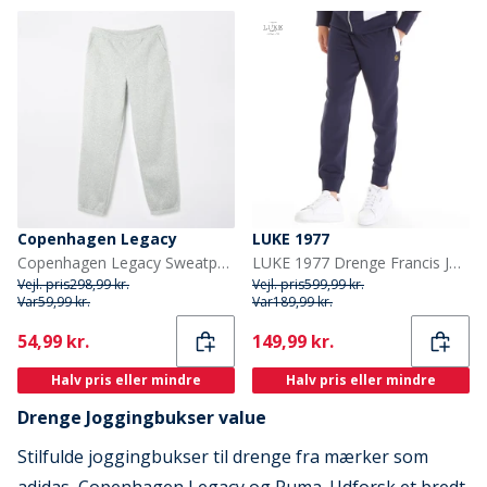
Copenhagen Legacy
LUKE 1977
Copenhagen Legacy Sweatpants grå melange til drenge
LUKE 1977 Drenge Francis Joggingbukser Blå
Vejl. pris
298,99 kr.
Vejl. pris
599,99 kr.
Var
59,99 kr.
Var
189,99 kr.
Current
Current
54,99 kr.
149,99 kr.
Halv pris eller mindre
Halv pris eller mindre
Drenge Joggingbukser value
Stilfulde joggingbukser til drenge fra mærker som