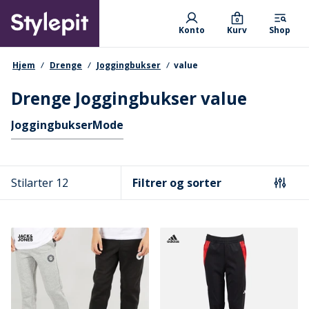
Skip
Primary departments
to
0
Konto
Kurv
Shop
main
content
navigationssti
Hjem
Drenge
Joggingbukser
value
Drenge Joggingbukser value
Hurtige links
Joggingbukser
Mode
Stilarter 12
Filtrer og sorter