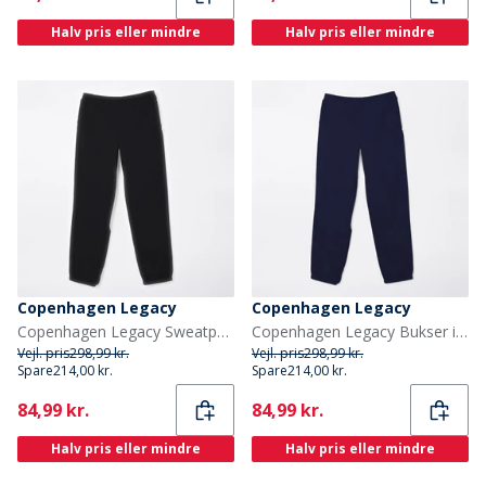
Halv pris eller mindre
Halv pris eller mindre
Copenhagen Legacy
Copenhagen Legacy
Copenhagen Legacy Sweatpants til Drenge Sort
Copenhagen Legacy Bukser i Sweat til Drenge Marineblå
Vejl. pris
298,99 kr.
Vejl. pris
298,99 kr.
Spare
214,00 kr.
Spare
214,00 kr.
Current
Current
84,99 kr.
84,99 kr.
Halv pris eller mindre
Halv pris eller mindre