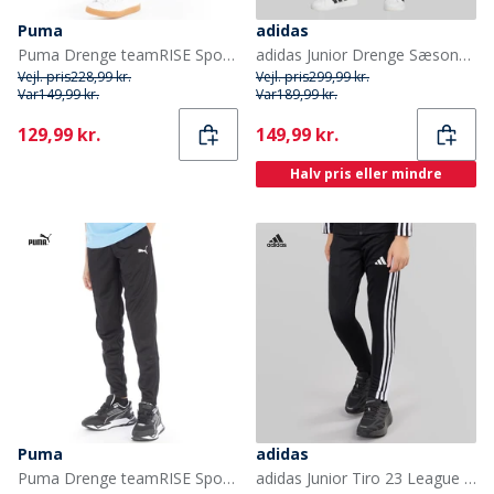
Puma
adidas
Puma Drenge teamRISE Sport træningsbukser Blå
adidas Junior Drenge Sæsonens Essentielle Tiberio 3 Striber Joggebukser Drak Grey/Hvid/Wonder Sage
Vejl. pris
228,99 kr.
Vejl. pris
299,99 kr.
Var
149,99 kr.
Var
189,99 kr.
Current
Current
129,99 kr.
149,99 kr.
Halv pris eller mindre
Puma
adidas
Puma Drenge teamRISE Sport træningsbukser Sort
adidas Junior Tiro 23 League træningsbukser Sort