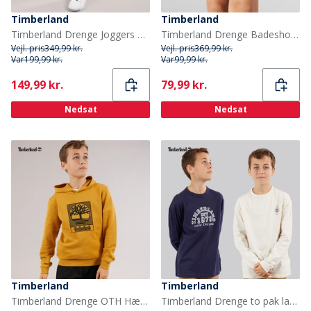
Timberland
Timberland
Timberland Drenge Joggers Black Black
Timberland Drenge Badeshorts Medieval Blue
Vejl. pris
349,99 kr.
Vejl. pris
369,99 kr.
Var
199,99 kr.
Var
99,99 kr.
Current
Current
149,99 kr.
79,99 kr.
Nedsat
Nedsat
Timberland
Timberland
Timberland Drenge OTH Hættetrøje Beige/Sort
Timberland Drenge to pak langeærmede t-shirts Navy