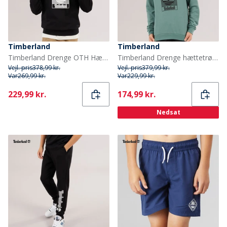
Timberland
Timberland
Timberland Drenge OTH Hættetrøje Black Black
Timberland Drenge hættetrøje Forest Green
Vejl. pris
378,99 kr.
Vejl. pris
379,99 kr.
Var
269,99 kr.
Var
229,99 kr.
Current
Current
229,99 kr.
174,99 kr.
Nedsat