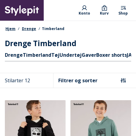
Skip
Primary departments
to
0
Konto
Kurv
Shop
main
content
navigationssti
Hjem
Drenge
Timberland
Drenge Timberland
Hurtige links
Drenge
Timberland
Tøj
Undertøj
Gaver
Boxer shorts
JAC
Stilarter 12
Filtrer og sorter