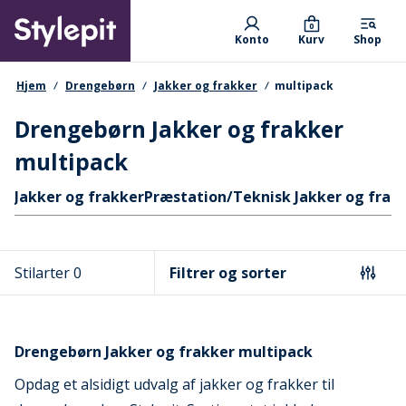
Skip
Primary departments
to
0
Konto
Kurv
Shop
main
content
navigationssti
Hjem
Drengebørn
Jakker og frakker
multipack
Drengebørn Jakker og frakker
multipack
Hurtige links
Jakker og frakker
Præstation/Teknisk Jakker og frak
Stilarter 0
Filtrer og sorter
Drengebørn Jakker og frakker multipack
Opdag et alsidigt udvalg af jakker og frakker til