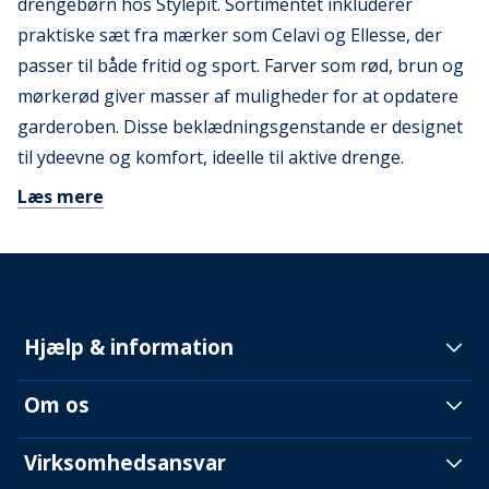
drengebørn hos Stylepit. Sortimentet inkluderer
praktiske sæt fra mærker som Celavi og Ellesse, der
passer til både fritid og sport. Farver som rød, brun og
mørkerød giver masser af muligheder for at opdatere
garderoben. Disse beklædningsgenstande er designet
til ydeevne og komfort, ideelle til aktive drenge.
Læs mere
Hjælp & information
Om os
Virksomhedsansvar