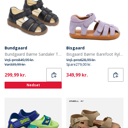
Bundgaard
Bisgaard
Bundgaard Børne Sandaler Tritu II Sort Ws
Bisgaard Børne Barefoot Ryle Sandaler Violet
Vejl. pris
849,99 kr.
Vejl. pris
628,99 kr.
Var
339,99 kr.
Spare
279,00 kr.
Current
Current
299,99 kr.
349,99 kr.
Nedsat