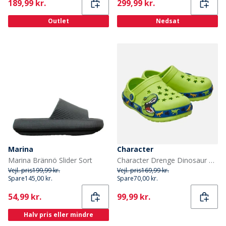
Current
Current
189,99 kr.
299,99 kr.
Outlet
Nedsat
Marina
Character
Marina Brännö Slider Sort
Character Drenge Dinosaur Mønster Clogs Grøn
Vejl. pris
199,99 kr.
Vejl. pris
169,99 kr.
Spare
145,00 kr.
Spare
70,00 kr.
Current
Current
54,99 kr.
99,99 kr.
Halv pris eller mindre