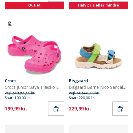
Outlet
Halv pris eller mindre
Crocs
Bisgaard
Crocs Junior Baya Træsko Elektrisk Rosa
Bisgaard Børne Nico Sandaler Bright Green
Vejl. pris
299,99 kr.
Vejl. pris
449,99 kr.
Spare
100,00 kr.
Spare
220,00 kr.
Current
Current
199,99 kr.
229,99 kr.