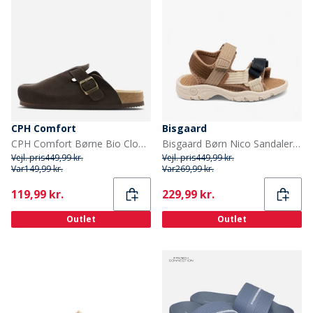
CPH Comfort
Bisgaard
CPH Comfort Børne Bio Clogs Ruskind Sandaler Dark Brown
Bisgaard Børn Nico Sandaler Natur
Vejl. pris
449,99 kr.
Vejl. pris
449,99 kr.
Var
149,99 kr.
Var
269,99 kr.
Current
Current
119,99 kr.
229,99 kr.
Outlet
Outlet