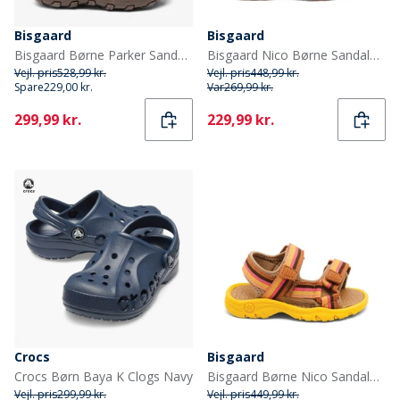
Bisgaard
Bisgaard
Bisgaard Børne Parker Sandaler Cacao Beige
Bisgaard Nico Børne Sandaler Mocha
Vejl. pris
528,99 kr.
Vejl. pris
448,99 kr.
Spare
229,00 kr.
Var
269,99 kr.
Current
Current
299,99 kr.
229,99 kr.
Crocs
Bisgaard
Crocs Børn Baya K Clogs Navy
Bisgaard Børne Nico Sandaler Lemon Mix
Vejl. pris
299,99 kr.
Vejl. pris
449,99 kr.