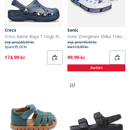
Crocs
Sonic
Crocs Børne Baya T Clogs Navy
Sonic Drengenes Shilka Træsko Hvid/Multi
Vejl. pris
269,99 kr.
Vejl. pris
199,99 kr.
Spare
95,00 kr.
Var
119,99 kr.
Current
Current
174,99 kr.
99,99 kr.
Outlet