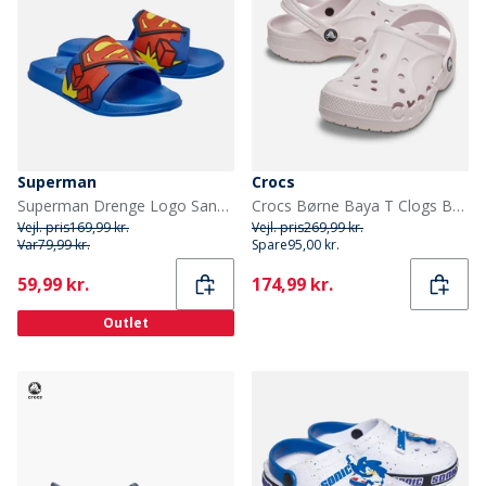
Superman
Crocs
Superman Drenge Logo Sandaler Blå/Multi
Crocs Børne Baya T Clogs Barely Pink
Vejl. pris
169,99 kr.
Vejl. pris
269,99 kr.
Var
79,99 kr.
Spare
95,00 kr.
Current
Current
59,99 kr.
174,99 kr.
Outlet