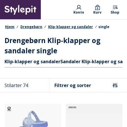
Skip
Primary departments
to
0
Konto
Kurv
Shop
main
content
navigationssti
Hjem
Drengebørn
Klip-klapper og sandaler
single
Drengebørn Klip-klapper og
sandaler single
Hurtige links
Klip-klapper og sandaler
Sandaler Klip-klapper og san
Stilarter 74
Filtrer og sorter