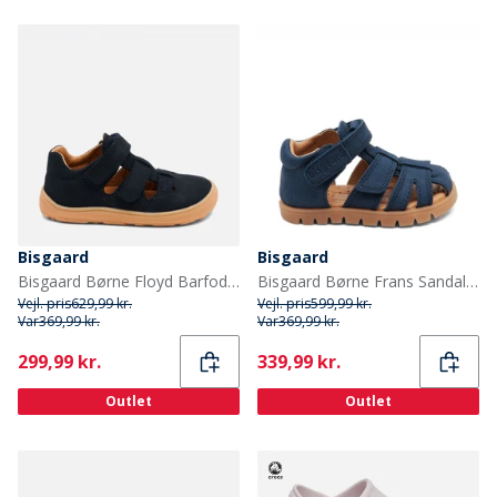
Bisgaard
Bisgaard
Bisgaard Børne Floyd Barfodssandaler Navy
Bisgaard Børne Frans Sandaler Navy
Vejl. pris
629,99 kr.
Vejl. pris
599,99 kr.
Var
369,99 kr.
Var
369,99 kr.
Current
Current
299,99 kr.
339,99 kr.
Outlet
Outlet