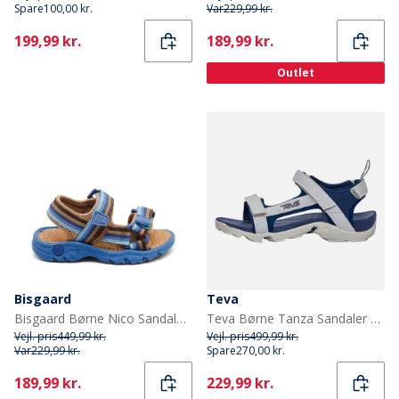
Spare
100,00 kr.
Var
229,99 kr.
Current
Current
199,99 kr.
189,99 kr.
Outlet
Bisgaard
Teva
Bisgaard Børne Nico Sandaler Cobalt Mix
Teva Børne Tanza Sandaler Grå/Navy
Vejl. pris
449,99 kr.
Vejl. pris
499,99 kr.
Var
229,99 kr.
Spare
270,00 kr.
Current
Current
189,99 kr.
229,99 kr.