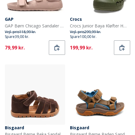
GAP
Crocs
GAP Børn Chicago Sandaler Lyserød
Crocs Junior Baya Kløfter Hærgrøn
Vejl. pris
118,99 kr.
Vejl. pris
299,99 kr.
Spare
39,00 kr.
Spare
100,00 kr.
Current
Current
79,99 kr.
199,99 kr.
Bisgaard
Bisgaard
Bisgaard Børne Beka Sandaler Cacao
Bisgaard Børne Raden Sandaler Olive