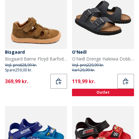
Bisgaard
O'Neill
Bisgaard Børne Floyd Barfodssandaler Earth
O'Neill Drenge Haleiwa Dobbelt Spænde Sandaler Dress Blues
Vejl. pris
628,99 kr.
Vejl. pris
229,99 kr.
Spare
259,00 kr.
Var
129,99 kr.
Current
Current
369,99 kr.
119,99 kr.
Outlet