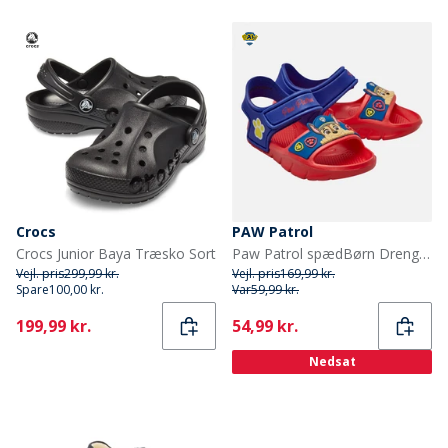
Crocs
PAW Patrol
Crocs Junior Baya Træsko Sort
Paw Patrol spædBørn Drenge ankelrem sandaler Rød
Vejl. pris
299,99 kr.
Vejl. pris
169,99 kr.
Spare
100,00 kr.
Var
59,99 kr.
Current
Current
199,99 kr.
54,99 kr.
Nedsat