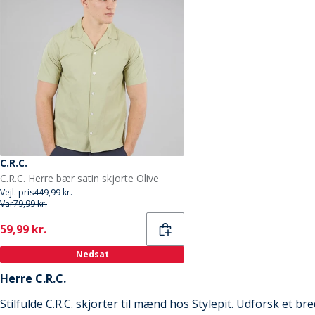
C.R.C.
C.R.C. Herre bær satin skjorte Olive
Vejl. pris
449,99 kr.
Var
79,99 kr.
Current
59,99 kr.
Nedsat
Herre C.R.C.
Stilfulde C.R.C. skjorter til mænd hos Stylepit. Udforsk et b