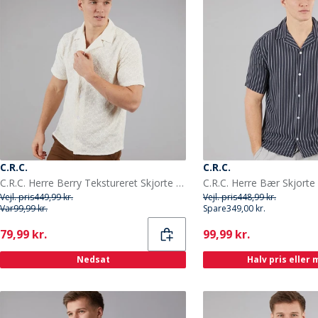
C.R.C.
C.R.C.
C.R.C. Herre Berry Tekstureret Skjorte Off White Offwhite
C.R.C. Herre Bær Skjorte 
Vejl. pris
449,99 kr.
Vejl. pris
448,99 kr.
Var
99,99 kr.
Spare
349,00 kr.
Current
Current
79,99 kr.
99,99 kr.
Nedsat
Halv pris eller