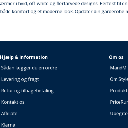
ærmer i hvid, off-white og flerfarvede designs. Perfekt til enh
både komfort og et moderne look. Opdater din garderobe med
Hjælp & information
Om os
Sådan lægger du en ordre
MandM e
Levering og fragt
Om Style
Retur og tilbagebetaling
Produkt
Kontakt os
PriceRu
Affiliate
Ubegræn
Klarna