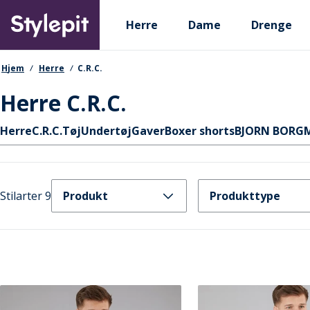
Skip
Primary departments
to
Herre
Dame
Drenge
main
content
navigationssti
Hjem
Herre
C.R.C.
Herre C.R.C.
Hurtige links
Herre
C.R.C.
Tøj
Undertøj
Gaver
Boxer shorts
BJORN BORG
Stilarter 9
Produkt
Produkttype