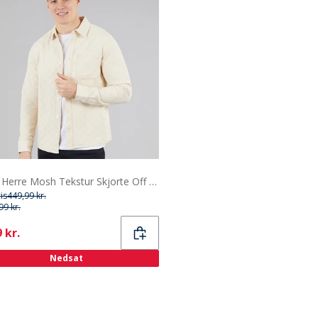
.
C.R.C. Herre Mosh Tekstur Skjorte Off White Offwhite
ris
449,99 kr.
99 kr.
ent
 kr.
Nedsat