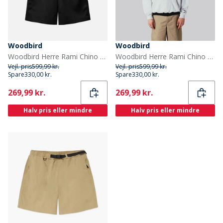
Woodbird
Woodbird
Woodbird Herre Rami Chino Shorts Sort
Woodbird Herre Rami Chino Shorts Stone
Vejl. pris
599,99 kr.
Vejl. pris
599,99 kr.
Spare
330,00 kr.
Spare
330,00 kr.
Current
Current
269,99 kr.
269,99 kr.
Halv pris eller mindre
Halv pris eller mindre