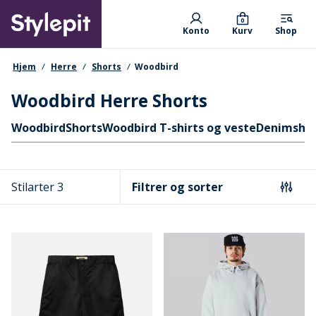
Skip
Primary departments
to
0
Konto
Kurv
Shop
main
content
navigationssti
Hjem
Herre
Shorts
Woodbird
Woodbird Herre Shorts
Hurtige links
Woodbird
Shorts
Woodbird T-shirts og veste
Denimshor
Stilarter 3
Filtrer og sorter