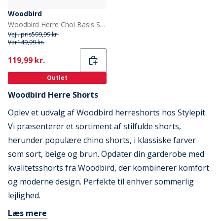
Woodbird
Woodbird Herre Choi Basis Shorts Sand
Vejl. pris
599,99 kr.
Var
149,99 kr.
Current
119,99 kr.
Outlet
Woodbird Herre Shorts
Oplev et udvalg af Woodbird herreshorts hos Stylepit.
Vi præsenterer et sortiment af stilfulde shorts,
herunder populære chino shorts, i klassiske farver
som sort, beige og brun. Opdater din garderobe med
kvalitetsshorts fra Woodbird, der kombinerer komfort
og moderne design. Perfekte til enhver sommerlig
lejlighed.
Læs mere