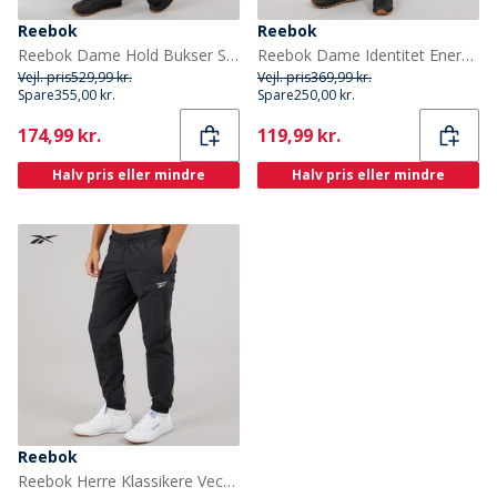
Reebok
Reebok
Reebok Dame Hold Bukser Sort
Reebok Dame Identitet Energi Mærke Stolte Joggers Sort
Vejl. pris
529,99 kr.
Vejl. pris
369,99 kr.
Spare
355,00 kr.
Spare
250,00 kr.
Current
Current
174,99 kr.
119,99 kr.
Halv pris eller mindre
Halv pris eller mindre
Reebok
Reebok Herre Klassikere Vector Vævet Træningsbukser Night Black