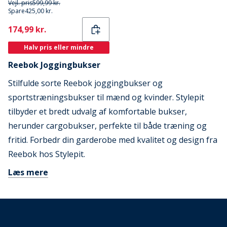
Vejl. pris
599,99 kr.
Spare
425,00 kr.
Current
174,99 kr.
Halv pris eller mindre
Reebok Joggingbukser
Stilfulde sorte Reebok joggingbukser og
sportstræningsbukser til mænd og kvinder. Stylepit
tilbyder et bredt udvalg af komfortable bukser,
herunder cargobukser, perfekte til både træning og
fritid. Forbedr din garderobe med kvalitet og design fra
Reebok hos Stylepit.
Læs mere