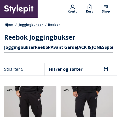
Skip
Primary departments
to
0
Konto
Kurv
Shop
main
content
navigationssti
Hjem
Joggingbukser
Reebok
Reebok Joggingbukser
Hurtige links
Joggingbukser
Reebok
Avant Garde
JACK & JONES
Sport
Stilarter 5
Filtrer og sorter