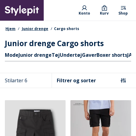
Skip
Primary departments
to
0
Konto
Kurv
Shop
main
content
navigationssti
Hjem
Junior drenge
Cargo shorts
Junior drenge Cargo shorts
Hurtige links
Mode
Junior drenge
Tøj
Undertøj
Gaver
Boxer shorts
JAC
Stilarter 6
Filtrer og sorter