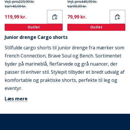
Vejl. pris
229,99 kr.
Vejl. pris
449,99 kr.
Var
149,99 kr.
Var
99,99 kr.
Current
Current
119,99 kr.
79,99 kr.
Outlet
Outlet
Junior drenge Cargo shorts
Stilfulde cargo shorts til junior drenge fra mærker som
French Connection, Brave Soul og Bench. Sortimentet
byder på marineblå, flerfarvede og grå nuancer, der
passer til enhver stil. Stylepit tilbyder et bredt udvalg af
komfortable og praktiske shorts, perfekte til leg og
eventyr.
Læs mere