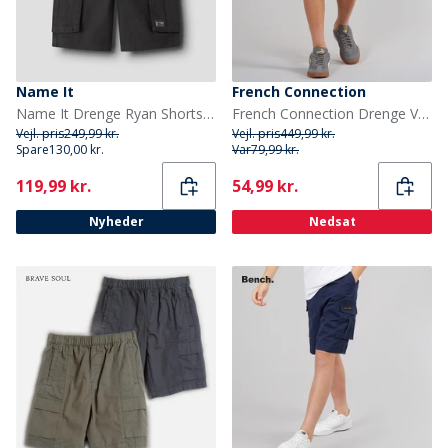
Name It
French Connection
Name It Drenge Ryan Shorts Black Oyster
French Connection Drenge Vault Cargo Shorts Sort
Vejl. pris
249,99 kr.
Vejl. pris
449,99 kr.
Spare
130,00 kr.
Var
79,99 kr.
Current
Current
119,99 kr.
54,99 kr.
Nyheder
Nedsat