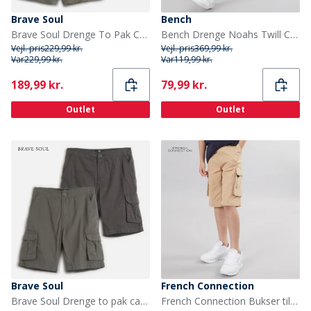
Brave Soul
Bench
Brave Soul Drenge To Pak Cargo Shorts Navy/Grå Navy / Grey
Bench Drenge Noahs Twill Cargo Shorts Blå
Vejl. pris
229,99 kr.
Vejl. pris
369,99 kr.
Var
229,99 kr.
Var
119,99 kr.
Current
Current
189,99 kr.
79,99 kr.
Outlet
Outlet
Brave Soul
French Connection
Brave Soul Drenge to pak cargoshorts mørkegrå/navy Dark Grey / Navy
French Connection Bukser til Drenge Vault Cargo Sand/Sort