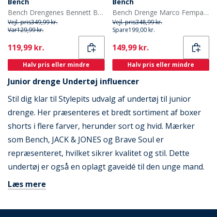
Bench
Bench
Bench Drengenes Bennett Boxer-pakke med 5 par Blå
Bench Drenge Marco Fempak Boxer Sort
Vejl. pris
349,99 kr.
Vejl. pris
348,99 kr.
Var
129,99 kr.
Spare
199,00 kr.
Current
Current
119,99 kr.
149,99 kr.
Halv pris eller mindre
Halv pris eller mindre
Junior drenge Undertøj influencer
Stil dig klar til Stylepits udvalg af undertøj til junior
drenge. Her præsenteres et bredt sortiment af boxer
shorts i flere farver, herunder sort og hvid. Mærker
som Bench, JACK & JONES og Brave Soul er
repræsenteret, hvilket sikrer kvalitet og stil. Dette
undertøj er også en oplagt gaveidé til den unge mand.
Læs mere