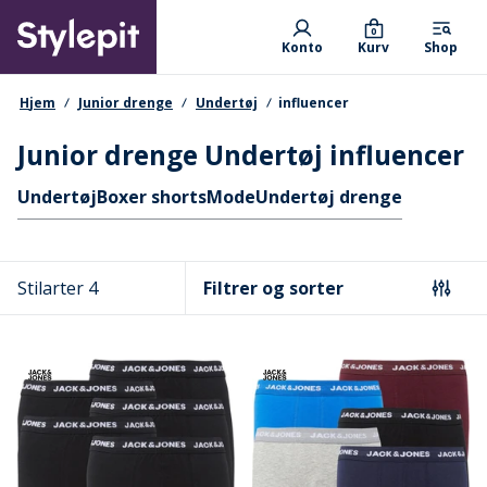
Skip
Primary departments
to
0
Konto
Kurv
Shop
main
content
navigationssti
Hjem
Junior drenge
Undertøj
influencer
Junior drenge Undertøj influencer
Hurtige links
Undertøj
Boxer shorts
Mode
Undertøj drenge
Stilarter 4
Filtrer og sorter