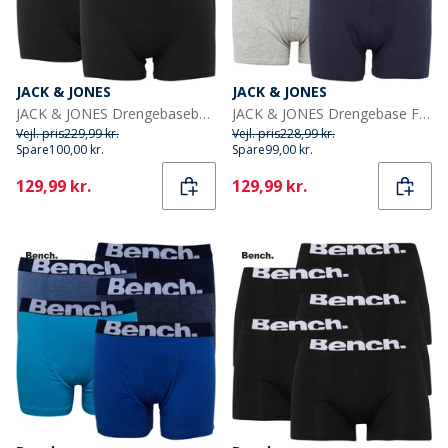
JACK & JONES
JACK & JONES
JACK & JONES Drengebaseboksere 5-pak Sort
JACK & JONES Drengebase Fem-pak Underbukser Multi
Vejl. pris
229,99 kr.
Vejl. pris
228,99 kr.
Spare
100,00 kr.
Spare
99,00 kr.
Current
Current
129,99 kr.
129,99 kr.