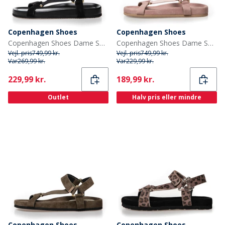
Copenhagen Shoes
Copenhagen Shoes
Copenhagen Shoes Dame Sandaler Sort
Copenhagen Shoes Dame Sandaler Lyserød
Vejl. pris
749,99 kr.
Vejl. pris
749,99 kr.
Var
269,99 kr.
Var
229,99 kr.
Current
Current
229,99 kr.
189,99 kr.
Outlet
Halv pris eller mindre
Copenhagen Shoes
Copenhagen Shoes