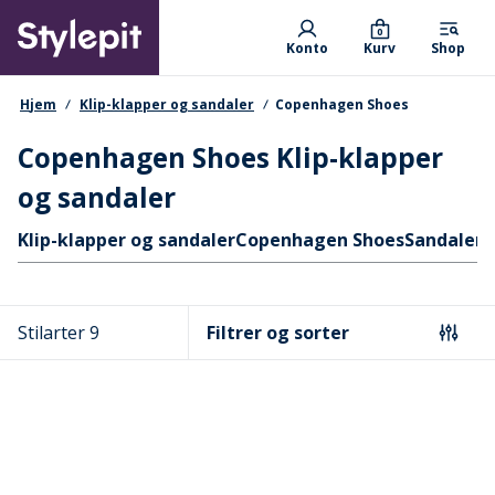
Skip
Primary departments
to
0
Konto
Kurv
Shop
main
content
navigationssti
Hjem
Klip-klapper og sandaler
Copenhagen Shoes
Copenhagen Shoes Klip-klapper
og sandaler
Hurtige links
Klip-klapper og sandaler
Copenhagen Shoes
Sandaler
W
Stilarter 9
Filtrer og sorter