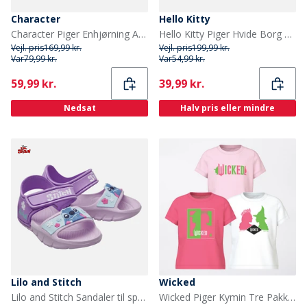
Character
Hello Kitty
Character Piger Enhjørning Ankelrem Sandaler Lyserød
Hello Kitty Piger Hvide Borg Slippers Hvid/Rød
Vejl. pris
169,99 kr.
Vejl. pris
199,99 kr.
Var
79,99 kr.
Var
54,99 kr.
Current
Current
59,99 kr.
39,99 kr.
Nedsat
Halv pris eller mindre
Lilo and Stitch
Wicked
Lilo and Stitch Sandaler til spædBørn med ankelrem Lilac
Wicked Piger Kymin Tre Pakke T-Shirts Camilla/Bright White/Ballerina