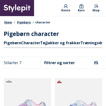
Skip
Primary departments
to
0
Konto
Kurv
Shop
main
content
navigationssti
Hjem
Pigebørn
character
Pigebørn character
Hurtige links
Pigebørn
Character
Tøj
Jakker og frakker
Træningsdra
Stilarter 7
Filtrer og sorter