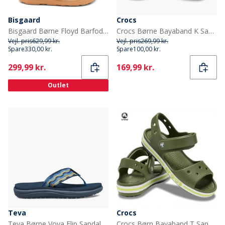
Bisgaard
Crocs
Bisgaard Børne Floyd Barfodssandaler Cacao
Crocs Børne Bayaband K Sandaler Navy/Pepper
Vejl. pris
629,99 kr.
Vejl. pris
269,99 kr.
Spare
330,00 kr.
Spare
100,00 kr.
Current
Current
299,99 kr.
169,99 kr.
Outlet
Teva
Crocs
Teva Børne Voya Flip Sandaler Kishi Dark Blue
Crocs Børn Bayaband T Sandaler Army Green