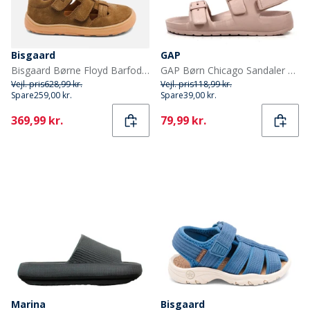
Bisgaard
GAP
Bisgaard Børne Floyd Barfodssandaler Earth
GAP Børn Chicago Sandaler Lyserød
Vejl. pris
628,99 kr.
Vejl. pris
118,99 kr.
Spare
259,00 kr.
Spare
39,00 kr.
Current
Current
369,99 kr.
79,99 kr.
Marina
Bisgaard