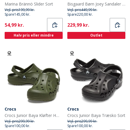
Marina Brännö Slider Sort
Bisgaard Børn Joey Sandaler Blå
Vejl. pris
199,99 kr.
Vejl. pris
449,99 kr.
Spare
145,00 kr.
Spare
220,00 kr.
Current
Current
54,99 kr.
229,99 kr.
Halv pris eller mindre
Outlet
Crocs
Crocs
Crocs Junior Baya Kløfter Hærgrøn
Crocs Junior Baya Træsko Sort
Vejl. pris
299,99 kr.
Vejl. pris
299,99 kr.
Spare
100,00 kr.
Spare
100,00 kr.