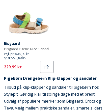
Bisgaard
Bisgaard Børne Nico Sandaler Bright Green
Vejl. pris
449,99 kr.
Spare
220,00 kr.
Current
229,99 kr.
Pigebørn Drengebørn Klip-klapper og sandaler
Tilbud på klip-klapper og sandaler til pigebørn hos
Stylepit. Gør dig klar til solrige dage med et bredt
udvalg af populære mærker som Bisgaard, Crocs og
Teva. Vælg mellem praktiske sandaler, smarte sliders