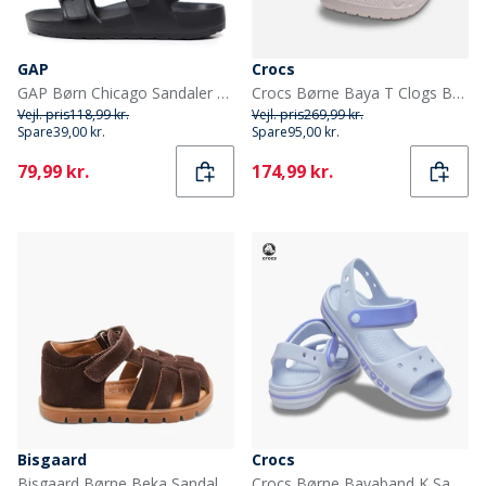
GAP
Crocs
GAP Børn Chicago Sandaler Sort
Crocs Børne Baya T Clogs Barely Pink
Vejl. pris
118,99 kr.
Vejl. pris
269,99 kr.
Spare
39,00 kr.
Spare
95,00 kr.
Current
Current
79,99 kr.
174,99 kr.
Bisgaard
Crocs
Bisgaard Børne Beka Sandaler Cacao
Crocs Børne Bayaband K Sandaler Dreamscape