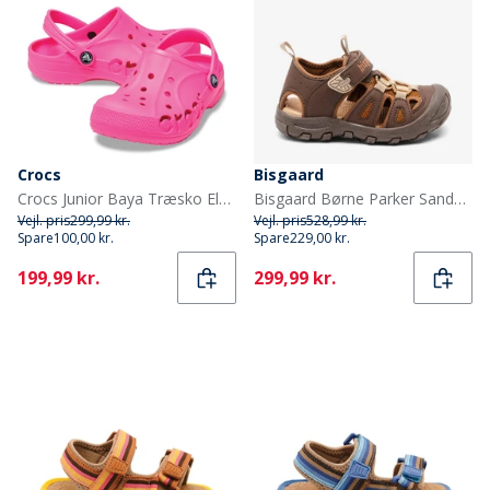
Crocs
Bisgaard
Crocs Junior Baya Træsko Elektrisk Rosa
Bisgaard Børne Parker Sandaler Cacao Beige
Vejl. pris
299,99 kr.
Vejl. pris
528,99 kr.
Spare
100,00 kr.
Spare
229,00 kr.
Current
Current
199,99 kr.
299,99 kr.