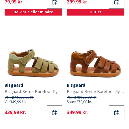
Current
Current
79,99 kr.
299,99 kr.
Halv pris eller mindre
Outlet
Bisgaard
Bisgaard
Bisgaard Børne Barefoot Ryle Sandaler Sage
Bisgaard Børne Barefoot Ryle Sandaler Cognac
Vejl. pris
628,99 kr.
Vejl. pris
628,99 kr.
Var
349,99 kr.
Spare
279,00 kr.
Current
Current
339,99 kr.
349,99 kr.