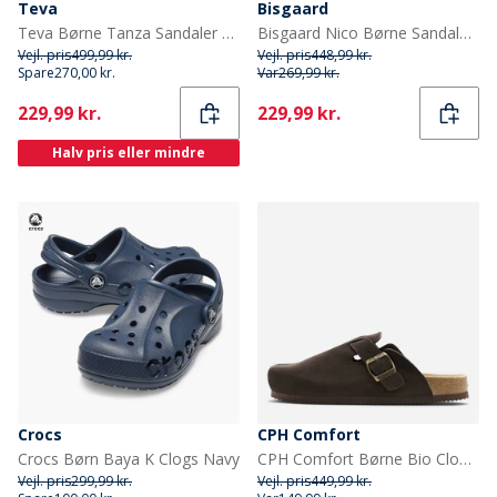
Teva
Bisgaard
Teva Børne Tanza Sandaler Grå/Navy
Bisgaard Nico Børne Sandaler Mocha
Vejl. pris
499,99 kr.
Vejl. pris
448,99 kr.
Spare
270,00 kr.
Var
269,99 kr.
Current
Current
229,99 kr.
229,99 kr.
Halv pris eller mindre
Crocs
CPH Comfort
Crocs Børn Baya K Clogs Navy
CPH Comfort Børne Bio Clogs Ruskind Sandaler Dark Brown
Vejl. pris
299,99 kr.
Vejl. pris
449,99 kr.