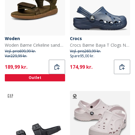
Woden
Crocs
Woden Børne Cirkeline sandaler 295 Dark Olive
Crocs Børne Baya T Clogs Navy
Vejl. pris
699,99 kr.
Vejl. pris
269,99 kr.
Var
229,99 kr.
Spare
95,00 kr.
Current
Current
189,99 kr.
174,99 kr.
Outlet