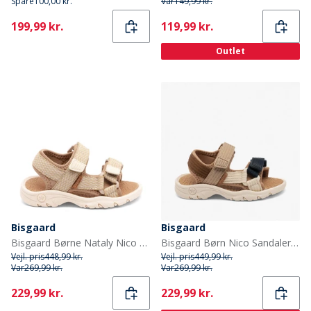
Spare
100,00 kr.
Var
149,99 kr.
Current
Current
199,99 kr.
119,99 kr.
Outlet
Bisgaard
Bisgaard
Bisgaard Børne Nataly Nico Sandal Nude Mix
Bisgaard Børn Nico Sandaler Natur
Vejl. pris
448,99 kr.
Vejl. pris
449,99 kr.
Var
269,99 kr.
Var
269,99 kr.
Current
Current
229,99 kr.
229,99 kr.