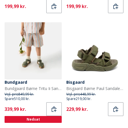
Current
Current
199,99 kr.
199,99 kr.
Bundgaard
Bisgaard
Bundgaard Børne Tritu Ii Sandaler Army
Bisgaard Børne Paul Sandaler Olive
Vejl. pris
849,99 kr.
Vejl. pris
448,99 kr.
Spare
510,00 kr.
Spare
219,00 kr.
Current
Current
339,99 kr.
229,99 kr.
Nedsat