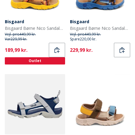
Bisgaard
Bisgaard
Bisgaard Børne Nico Sandaler Lemon Mix
Bisgaard Børne Nico Sandaler Cobalt Mix
Vejl. pris
449,99 kr.
Vejl. pris
449,99 kr.
Var
229,99 kr.
Spare
220,00 kr.
Current
Current
189,99 kr.
229,99 kr.
Outlet