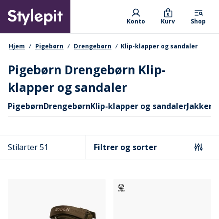
Skip
Primary departments
to
0
Konto
Kurv
Shop
main
content
navigationssti
Hjem
Pigebørn
Drengebørn
Klip-klapper og sandaler
Pigebørn Drengebørn Klip-
klapper og sandaler
Hurtige links
Pigebørn
Drengebørn
Klip-klapper og sandaler
Jakker 
Stilarter 51
Filtrer og sorter