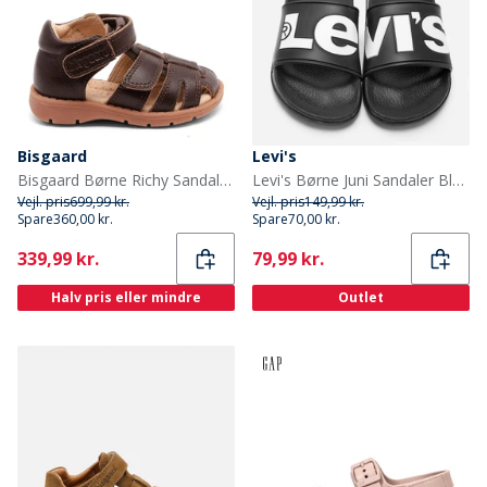
Bisgaard
Levi's
Bisgaard Børne Richy Sandaler Dark Brown
Levi's Børne Juni Sandaler Black 0003
Vejl. pris
699,99 kr.
Vejl. pris
149,99 kr.
Spare
360,00 kr.
Spare
70,00 kr.
Current
Current
339,99 kr.
79,99 kr.
Halv pris eller mindre
Outlet