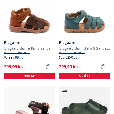
Bisgaard
Bisgaard
Bisgaard Børne Richy Sandaler Cognac
Bisgaard Børn Beka S Sandaler Sky
Vejl. pris
699,99 kr.
Vejl. pris
549,99 kr.
Var
339,99 kr.
Spare
250,00 kr.
Current
Current
299,99 kr.
299,99 kr.
Nedsat
Outlet