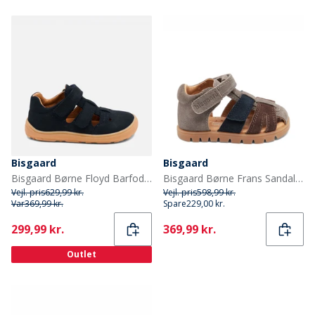
Bisgaard
Bisgaard
Bisgaard Børne Floyd Barfodssandaler Navy
Bisgaard Børne Frans Sandaler Stone
Vejl. pris
629,99 kr.
Vejl. pris
598,99 kr.
Var
369,99 kr.
Spare
229,00 kr.
Current
Current
299,99 kr.
369,99 kr.
Outlet