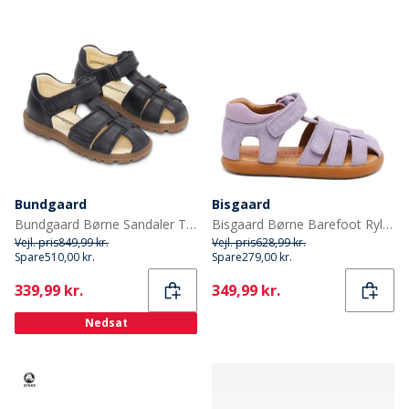
Bundgaard
Bisgaard
Bundgaard Børne Sandaler Tritu II Sort Ws
Bisgaard Børne Barefoot Ryle Sandaler Violet
Vejl. pris
849,99 kr.
Vejl. pris
628,99 kr.
Spare
510,00 kr.
Spare
279,00 kr.
Current
Current
339,99 kr.
349,99 kr.
Nedsat