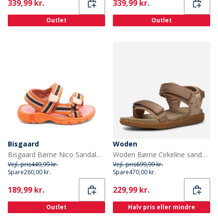
Current
Current
339,99 kr.
339,99 kr.
Outlet
Outlet
Bisgaard
Woden
Bisgaard Børne Nico Sandaler Orange Mix
Woden Børne Cirkeline sandaler 800 Dry Rose
Vejl. pris
449,99 kr.
Vejl. pris
699,99 kr.
Spare
260,00 kr.
Spare
470,00 kr.
Current
Current
189,99 kr.
229,99 kr.
Outlet
Halv pris eller mindre