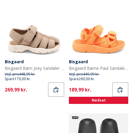
Bisgaard
Bisgaard
Bisgaard Børn Joey Sandaler Stone
Bisgaard Børne Paul Sandaler Orange
Vejl. pris
448,99 kr.
Vejl. pris
449,99 kr.
Spare
179,00 kr.
Spare
260,00 kr.
Current
Current
269,99 kr.
189,99 kr.
Nedsat