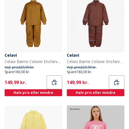
Celavi
Celavi
Celavi Børne Celavie Ensfarvet Basis Termosæt Buckthorn Brown
Celavi Børne Celavie Ensfarvet Basis Termosæt Tortoise Shell
Vejl. pris
329,99 kr.
Vejl. pris
329,99 kr.
Spare
180,00 kr.
Spare
180,00 kr.
Current
Current
149,99 kr.
149,99 kr.
Halv pris eller mindre
Halv pris eller mindre