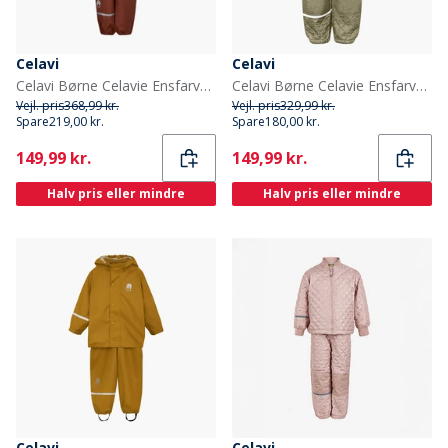
Celavi
Celavi
Celavi Børne Celavie Ensfarvet PU Basis Regntøjs Sæt Tortoise Shell
Celavi Børne Celavie Ensfarvet Basis Termosæt Khaki
Vejl. pris
368,99 kr.
Vejl. pris
329,99 kr.
Spare
219,00 kr.
Spare
180,00 kr.
Current
Current
149,99 kr.
149,99 kr.
Halv pris eller mindre
Halv pris eller mindre
Celavi
Celavi