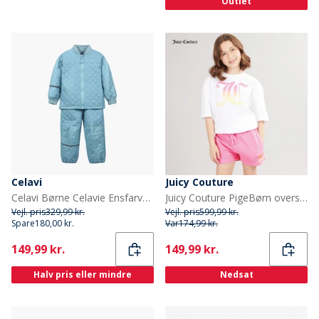
Outlet
Celavi
Juicy Couture
Celavi Børne Celavie Ensfarvet Basis Termosæt Cerulean
Juicy Couture PigeBørn oversized t-shirt og jersey shorts sæt Pink Cosmos
Vejl. pris
329,99 kr.
Vejl. pris
599,99 kr.
Spare
180,00 kr.
Var
174,99 kr.
Current
Current
149,99 kr.
149,99 kr.
Halv pris eller mindre
Nedsat