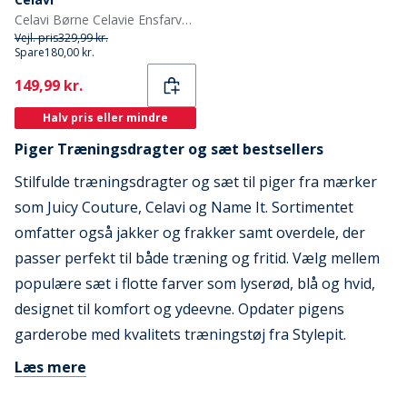
Celavi Børne Celavie Ensfarvet Basis Termosæt Sort
Vejl. pris
329,99 kr.
Spare
180,00 kr.
Current
149,99 kr.
Halv pris eller mindre
Piger Træningsdragter og sæt bestsellers
Stilfulde træningsdragter og sæt til piger fra mærker
som Juicy Couture, Celavi og Name It. Sortimentet
omfatter også jakker og frakker samt overdele, der
passer perfekt til både træning og fritid. Vælg mellem
populære sæt i flotte farver som lyserød, blå og hvid,
designet til komfort og ydeevne. Opdater pigens
garderobe med kvalitets træningstøj fra Stylepit.
Læs mere