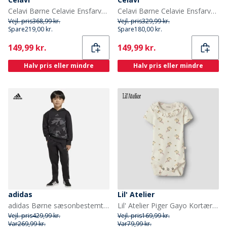
Celavi Børne Celavie Ensfarvet PU Basis Regntøjs Sæt Buckthorn Brown
Celavi Børne Celavie Ensfarvet Basis Termosæt Misty Rose
Vejl. pris
368,99 kr.
Vejl. pris
329,99 kr.
Spare
219,00 kr.
Spare
180,00 kr.
Current
Current
149,99 kr.
149,99 kr.
Halv pris eller mindre
Halv pris eller mindre
adidas
Lil' Atelier
adidas Børne sæsonbestemte essentials camouflage træningsdragt Sort/Carbon
Lil' Atelier Piger Gayo Kortærmet Bodystocking Coconut Milk
Vejl. pris
429,99 kr.
Vejl. pris
169,99 kr.
Var
269,99 kr.
Var
79,99 kr.