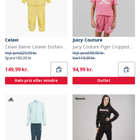
Celavi
Juicy Couture
Celavi Børne Celavie Ensfarvet Basis Termosæt Sundress
Juicy Couture Piger Cropped T-shirt Og Shorts Sæt Pink
Vejl. pris
329,99 kr.
Vejl. pris
599,99 kr.
Spare
180,00 kr.
Var
119,99 kr.
Current
Current
149,99 kr.
94,99 kr.
Halv pris eller mindre
Outlet