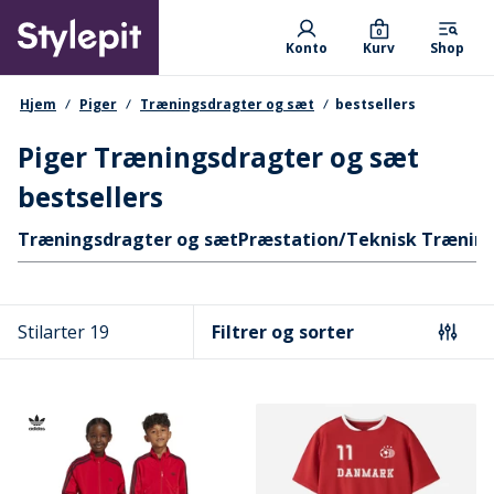
Skip
Primary departments
to
0
Konto
Kurv
Shop
main
content
navigationssti
Hjem
Piger
Træningsdragter og sæt
bestsellers
Piger Træningsdragter og sæt
bestsellers
Hurtige links
Træningsdragter og sæt
Præstation/Teknisk Trænin
Stilarter 19
Filtrer og sorter