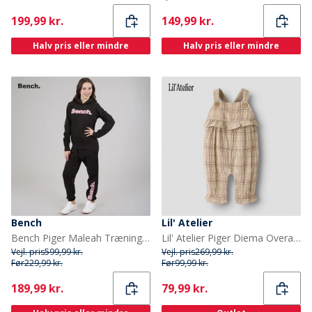
Current
Current
199,99 kr.
149,99 kr.
Halv pris eller mindre
Halv pris eller mindre
Bench
Lil' Atelier
Bench Piger Maleah Træningsdragt Sort
Lil' Atelier Piger Diema Overall Oxford Tan
Vejl. pris
599,99 kr.
Vejl. pris
269,99 kr.
Før
229,99 kr.
Før
99,99 kr.
Current
Current
189,99 kr.
79,99 kr.