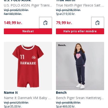
U.S. POLO ASSN. Piger Træningstøj Blå
True North Piger Fleece Sæt Pink
Vejl. pris
629,99 kr.
Vejl. pris
298,99 kr.
Før
189,99 kr.
Spar
219,00 kr.
Current
Current
149,99 kr.
79,99 kr.
Nedsat
Halv pris eller mindre
Name It
Bench
Name It Danmark VM Baby Bodystocking True Red Denmark
Bench Piger Srean Hættetrøje Og Joggingbukser Træningsdragt Navy
Vejl. pris
129,99 kr.
Vejl. pris
698,99 kr.
Spar
35,00 kr.
Spar
469,00 kr.