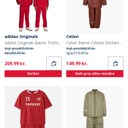
adidas Originals
Celavi
adidas Originals Børne Trefoil Firebird Tracksuit Better Scarlet/Sort
Celavi Børne Celavie Ensfarvet PU Basis Regntøjs Sæt Tortoise Shell
Vejl. pris
499,99 kr.
Vejl. pris
368,99 kr.
Før
269,99 kr.
Spar
219,00 kr.
Current
Current
209,99 kr.
149,99 kr.
Outlet
Halv pris eller mindre