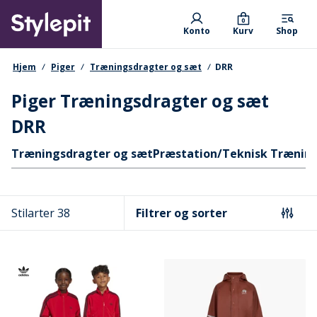
Skip
Primary departments
to
0
Konto
Kurv
Shop
main
content
navigationssti
Hjem
Piger
Træningsdragter og sæt
DRR
Piger Træningsdragter og sæt
DRR
Hurtige links
Træningsdragter og sæt
Præstation/Teknisk Trænin
Stilarter 38
Filtrer og sorter