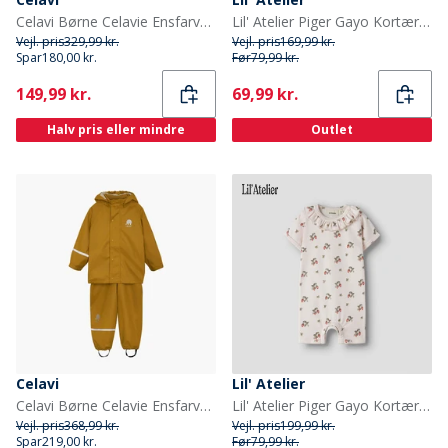
Celavi Børne Celavie Ensfarvet Basis Termosæt Cerulean
Lil' Atelier Piger Gayo Kortærmet Bodystocking Morganite
Vejl. pris
329,99 kr.
Vejl. pris
169,99 kr.
Spar
180,00 kr.
Før
79,99 kr.
Current
Current
149,99 kr.
69,99 kr.
Halv pris eller mindre
Outlet
Celavi
Lil' Atelier
Celavi Børne Celavie Ensfarvet PU Basis Regntøjs Sæt Buckthorn Brown
Lil' Atelier Piger Gayo Kortærmet Soldragt Morganite
Vejl. pris
368,99 kr.
Vejl. pris
199,99 kr.
Spar
219,00 kr.
Før
79,99 kr.