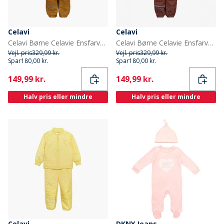
Celavi
Celavi
Celavi Børne Celavie Ensfarvet Basis Termosæt Buckthorn Brown
Celavi Børne Celavie Ensfarvet Basis Termosæt Tortoise Shell
Vejl. pris
329,99 kr.
Vejl. pris
329,99 kr.
Spar
180,00 kr.
Spar
180,00 kr.
Current
Current
149,99 kr.
149,99 kr.
Halv pris eller mindre
Halv pris eller mindre
Celavi
DKNY Jeans