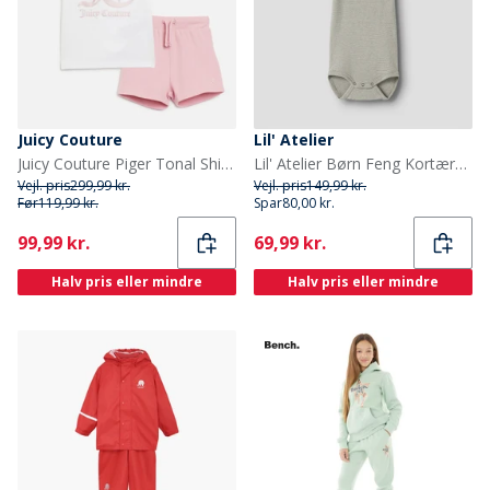
Juicy Couture
Lil' Atelier
Juicy Couture Piger Tonal Shimmer Print T Shirt Og Shorts Sæt Pink Nectar
Lil' Atelier Børn Feng Kortærmet Babybody Overland Trek
Vejl. pris
299,99 kr.
Vejl. pris
149,99 kr.
Før
119,99 kr.
Spar
80,00 kr.
Current
Current
99,99 kr.
69,99 kr.
Halv pris eller mindre
Halv pris eller mindre