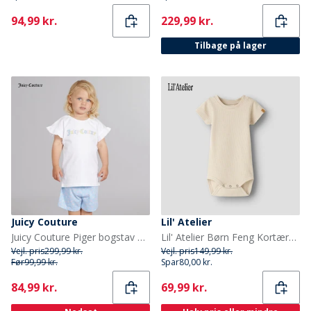
Current
Current
94,99 kr.
229,99 kr.
Tilbage på lager
Juicy Couture
Lil' Atelier
Juicy Couture Piger bogstav flæse t shirt og shorts sæt Powder Blue
Lil' Atelier Børn Feng Kortærmet Babybody Oxford Tan
Vejl. pris
299,99 kr.
Vejl. pris
149,99 kr.
Før
99,99 kr.
Spar
80,00 kr.
Current
Current
84,99 kr.
69,99 kr.