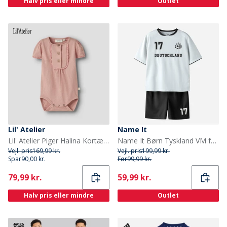
Halv pris eller mindre
Outlet
Lil' Atelier
Name It
Lil' Atelier Piger Halina Kortærmet Babydragt Rose Tan
Name It Børn Tyskland VM fodbold Sæt Bright White Germany
Vejl. pris
169,99 kr.
Vejl. pris
199,99 kr.
Spar
90,00 kr.
Før
99,99 kr.
Current
Current
79,99 kr.
59,99 kr.
Halv pris eller mindre
Outlet