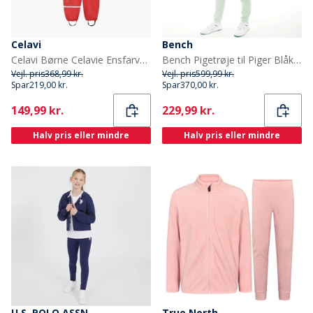
Celavi
Bench
Celavi Børne Celavie Ensfarvet PU Basis Regntøjs Sæt Baked Apple
Bench Pigetrøje til Piger Blåklokke Sage
Vejl. pris
368,99 kr.
Vejl. pris
599,99 kr.
Spar
219,00 kr.
Spar
370,00 kr.
Current
Current
149,99 kr.
229,99 kr.
Halv pris eller mindre
Halv pris eller mindre
U.S. POLO ASSN.
True North