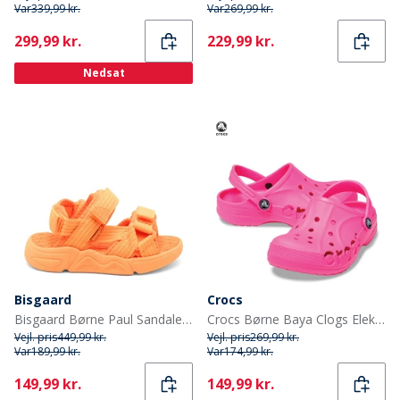
Var
339,99 kr.
Var
269,99 kr.
Current
Current
299,99 kr.
229,99 kr.
Nedsat
Bisgaard
Crocs
Bisgaard Børne Paul Sandaler Orange
Crocs Børne Baya Clogs Elektrisk Pink
Vejl. pris
449,99 kr.
Vejl. pris
269,99 kr.
Var
189,99 kr.
Var
174,99 kr.
Current
Current
149,99 kr.
149,99 kr.