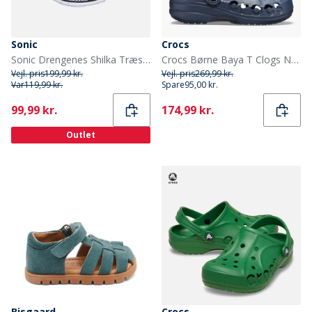
Sonic
Crocs
Sonic Drengenes Shilka Træsko Hvid/Multi
Crocs Børne Baya T Clogs Navy
Vejl. pris
199,99 kr.
Vejl. pris
269,99 kr.
Var
119,99 kr.
Spare
95,00 kr.
Current
Current
99,99 kr.
174,99 kr.
Outlet
Bisgaard
Crocs