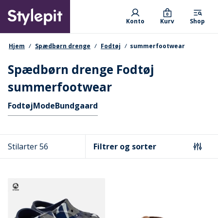
Skip
Primary departments
to
0
Konto
Kurv
Shop
main
content
navigationssti
Hjem
Spædbørn drenge
Fodtøj
summerfootwear
Spædbørn drenge Fodtøj
summerfootwear
Hurtige links
Fodtøj
Mode
Bundgaard
Stilarter 56
Filtrer og sorter