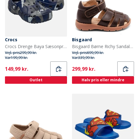
Crocs
Bisgaard
Crocs Drenge Baya Sæsonprintede Clogs Navy Multi
Bisgaard Børne Richy Sandaler Dark Brown
Vejl. pris
299,99 kr.
Vejl. pris
699,99 kr.
Var
199,99 kr.
Var
339,99 kr.
Current
Current
149,99 kr.
299,99 kr.
Outlet
Halv pris eller mindre