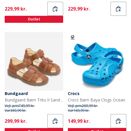
Current
Current
229,99 kr.
229,99 kr.
Outlet
Bundgaard
Crocs
Bundgaard Børn Tritu II Sandaler Tan Ws
Crocs Børn Baya Clogs Ocean
Vejl. pris
749,99 kr.
Vejl. pris
269,99 kr.
Var
369,99 kr.
Var
169,99 kr.
Current
Current
299,99 kr.
149,99 kr.