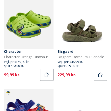
Character
Bisgaard
Character Drenge Dinosaur Mønster Clogs Grøn
Bisgaard Børne Paul Sandaler Olive
Vejl. pris
169,99 kr.
Vejl. pris
448,99 kr.
Spare
70,00 kr.
Spare
219,00 kr.
Current
Current
99,99 kr.
229,99 kr.