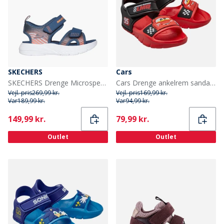
SKECHERS
Cars
SKECHERS Drenge Microspec Vandstænk Sandaler Navy
Cars Drenge ankelrem sandaler Rød
Vejl. pris
269,99 kr.
Vejl. pris
169,99 kr.
Var
189,99 kr.
Var
94,99 kr.
Current
Current
149,99 kr.
79,99 kr.
Outlet
Outlet