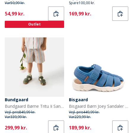
Var
59,99 kr.
Spare
100,00 kr.
Current
Current
54,99 kr.
169,99 kr.
Outlet
Bundgaard
Bisgaard
Bundgaard Børne Tritu Ii Sandaler Army
Bisgaard Børn Joey Sandaler Blå
Vejl. pris
849,99 kr.
Vejl. pris
449,99 kr.
Var
339,99 kr.
Var
229,99 kr.
Current
Current
299,99 kr.
189,99 kr.