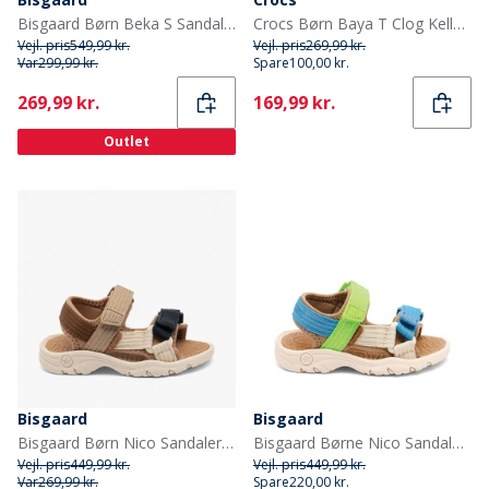
Bisgaard Børn Beka S Sandaler Sky
Crocs Børn Baya T Clog Kelly Green
Vejl. pris
549,99 kr.
Vejl. pris
269,99 kr.
Var
299,99 kr.
Spare
100,00 kr.
Current
Current
269,99 kr.
169,99 kr.
Outlet
Bisgaard
Bisgaard
Bisgaard Børn Nico Sandaler Natur
Bisgaard Børne Nico Sandaler Bright Green
Vejl. pris
449,99 kr.
Vejl. pris
449,99 kr.
Var
269,99 kr.
Spare
220,00 kr.