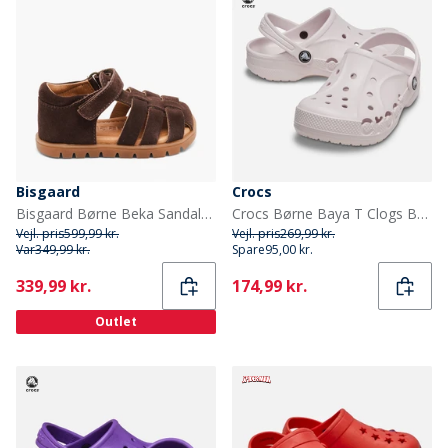
Bisgaard
Crocs
Bisgaard Børne Beka Sandaler Cacao
Crocs Børne Baya T Clogs Barely Pink
Vejl. pris
599,99 kr.
Vejl. pris
269,99 kr.
Var
349,99 kr.
Spare
95,00 kr.
Current
Current
339,99 kr.
174,99 kr.
Outlet