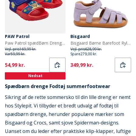
PAW Patrol
Bisgaard
Paw Patrol spædBørn Drenge ankelrem sandaler Rød
Bisgaard Børne Barefoot Ryle Sandaler Violet
Vejl. pris
169,99 kr.
Vejl. pris
628,99 kr.
Var
59,99 kr.
Spare
279,00 kr.
Current
Current
54,99 kr.
349,99 kr.
Nedsat
Spædbørn drenge Fodtøj summerfootwear
Sikring af de rette sommersko til din lille dreng er nemt
hos Stylepit. Vi tilbyder et bredt udvalg af fodtøj til
spædbørn drenge, herunder populære mærker som
Bisgaard og Crocs, samt sjove Spiderman-designs.
Uanset om du leder efter praktiske klip-klapper, luftige