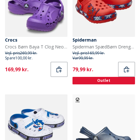
Crocs
Spiderman
Crocs Børn Baya T Clog Neon Purple
Spiderman SpædBørn Drenge mønster træsko Rød
Vejl. pris
269,99 kr.
Vejl. pris
169,99 kr.
Spare
100,00 kr.
Var
99,99 kr.
Current
Current
169,99 kr.
79,99 kr.
Outlet