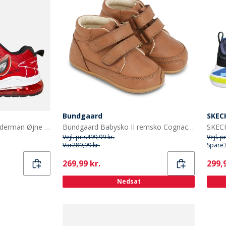
Bundgaard
SKEC
Character Drengenes Spiderman Øjne Lys Op Træningssko Røde
Bundgaard Babysko II remsko Cognac Ws
Vejl. pris
499,99 kr.
Vejl. p
Var
289,99 kr.
Spare
Current
Curr
269,99 kr.
299,9
Nedsat