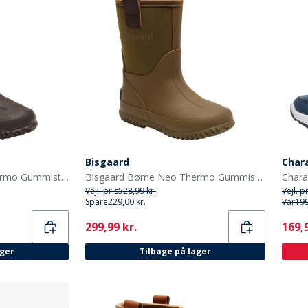
Bisgaard
Char
Bisgaard Børns Neo Thermo Gummistøvler Sort
Bisgaard Børne Neo Thermo Gummistøvler Grøn
Vejl. pris
528,99 kr.
Vejl. p
Spare
229,00 kr.
Var
199
Current
Curr
299,99 kr.
169,9
ager
Tilbage på lager