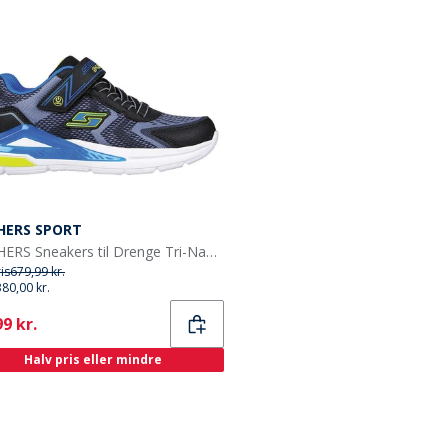
HERS SPORT
SKECHERS Sneakers til Drenge Tri-Namics Sort
ris
679,99 kr.
380,00 kr.
ent
9 kr.
Halv pris eller mindre