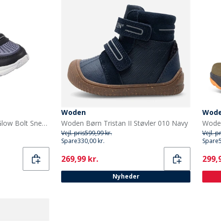
Woden
Wod
SKECHERS Drenge Flex Glow Bolt Sneakers Sort
Woden Børn Tristan II Støvler 010 Navy
Vejl. pris
599,99 kr.
Vejl. p
Spare
330,00 kr.
Spare
Current
Curr
269,99 kr.
299,9
Nyheder