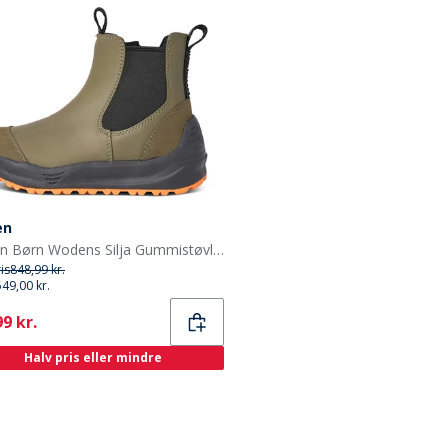
en
Woden Børn Wodens Silja Gummistøvler 295 Dark Olive
ris
848,99 kr.
549,00 kr.
ent
9 kr.
Halv pris eller mindre