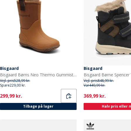
Bisgaard
Bisgaard
Bisgaard Børns Neo Thermo Gummistøvler Kamel
Vejl. pris
528,99 kr.
Vejl. pris
848,99 kr.
Spare
229,00 kr.
Var
449,99 kr.
Current
Current
299,99 kr.
369,99 kr.
Tilbage på lager
Halv pris eller