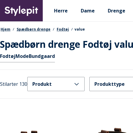
Skip
Primary departments
to
Herre
Dame
Drenge
main
content
navigationssti
Hjem
Spædbørn drenge
Fodtøj
value
Spædbørn drenge Fodtøj val
Hurtige links
Fodtøj
Mode
Bundgaard
Stilarter 130
Produkt
Produkttype