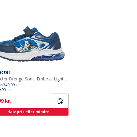
acter
Character Drenge Sonic Emboss Lights Sneakers Blå/Multi
ris
349,99 kr.
,99 kr.
ent
9 kr.
Halv pris eller mindre