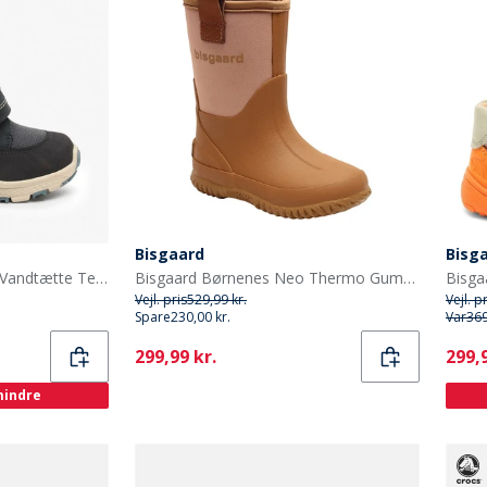
Bisgaard
Bisg
Bisgaard Børne Spencer Vandtætte Tex Støvler Navy
Bisgaard Børnenes Neo Thermo Gummistøvler Nud
Vejl. pris
529,99 kr.
Vejl. p
Spare
230,00 kr.
Var
369
Current
Curr
299,99 kr.
299,9
 mindre