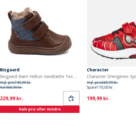
Bisgaard
Character
Bisgaard Børn Helton Vandtætte Tex Støvler Dark Brown
Vejl. pris
749,99 kr.
Vejl. pris
369,99 kr.
Var
369,99 kr.
Spare
170,00 kr.
Current
Current
229,99 kr.
199,99 kr.
Halv pris eller mindre