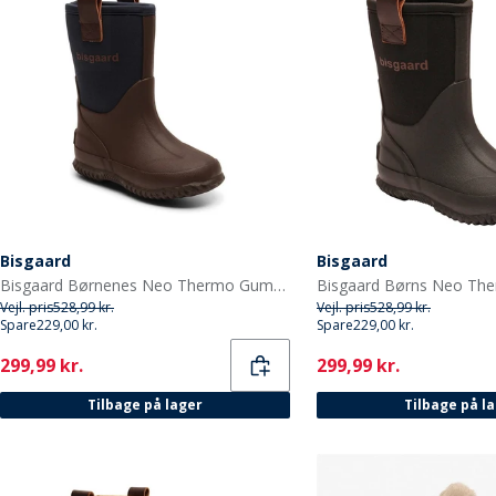
Bisgaard
Bisgaard
Bisgaard Børnenes Neo Thermo Gummistøvler Blå
Vejl. pris
528,99 kr.
Vejl. pris
528,99 kr.
Spare
229,00 kr.
Spare
229,00 kr.
Current
Current
299,99 kr.
299,99 kr.
Tilbage på lager
Tilbage på l