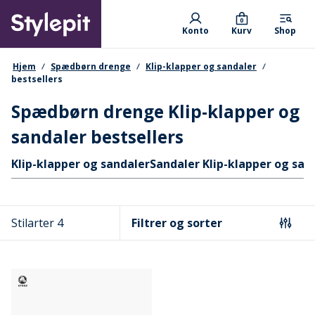
Skip
Primary departments
to
0
Konto
Kurv
Shop
main
content
navigationssti
Hjem
Spædbørn drenge
Klip-klapper og sandaler
bestsellers
Spædbørn drenge Klip-klapper og
sandaler bestsellers
Hurtige links
Klip-klapper og sandaler
Sandaler Klip-klapper og san
Stilarter 4
Filtrer og sorter