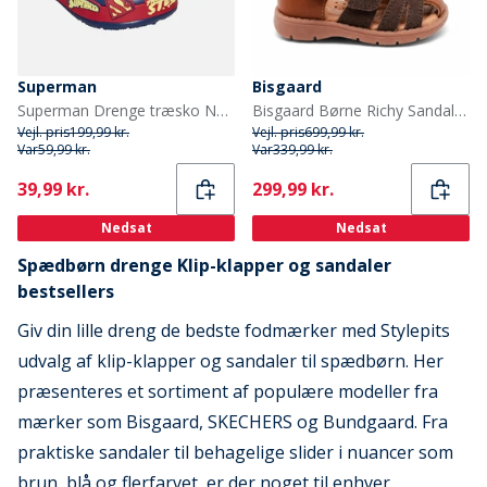
Superman
Bisgaard
Superman Drenge træsko Navy/Rød/Multi
Bisgaard Børne Richy Sandaler Cognac
Vejl. pris
199,99 kr.
Vejl. pris
699,99 kr.
Var
59,99 kr.
Var
339,99 kr.
Current
Current
39,99 kr.
299,99 kr.
Nedsat
Nedsat
Spædbørn drenge Klip-klapper og sandaler
bestsellers
Giv din lille dreng de bedste fodmærker med Stylepits
udvalg af klip-klapper og sandaler til spædbørn. Her
præsenteres et sortiment af populære modeller fra
mærker som Bisgaard, SKECHERS og Bundgaard. Fra
praktiske sandaler til behagelige slider i nuancer som
brun, blå og flerfarvet, er der noget til enhver