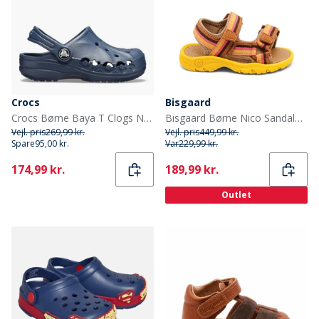
Crocs
Bisgaard
Crocs Børne Baya T Clogs Navy
Bisgaard Børne Nico Sandaler Lemon Mix
Vejl. pris
269,99 kr.
Vejl. pris
449,99 kr.
Spare
95,00 kr.
Var
229,99 kr.
Current
Current
174,99 kr.
189,99 kr.
Outlet