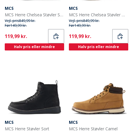
MCS
MCS
MCS Herre Chelsea Støvler Sort
MCS Herre Chelsea Støvler Mørk Camel
Vejl. pris
849,99 kr.
Vejl. pris
849,99 kr.
Før
149,99 kr.
Før
149,99 kr.
Current
Current
119,99 kr.
119,99 kr.
Halv pris eller mindre
Halv pris eller mindre
MCS
MCS
MCS Herre Støvler Sort
MCS Herre Støvler Camel