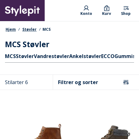
Skip
Primary departments
to
0
Konto
Kurv
Shop
main
content
navigationssti
Hjem
Støvler
MCS
MCS Støvler
Hurtige links
MCS
Støvler
Vandrestøvler
Ankelstøvler
ECCO
Gummistø
Stilarter 6
Filtrer og sorter