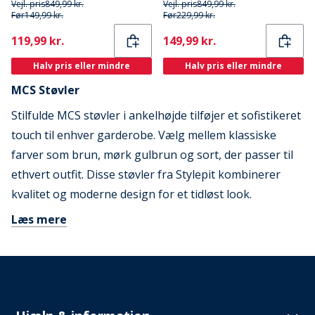
Vejl. pris
849,99 kr.
Vejl. pris
849,99 kr.
Før
149,99 kr.
Før
229,99 kr.
Current
Current
119,99 kr.
149,99 kr.
Halv pris eller mindre
Halv pris eller mindre
MCS Støvler
Stilfulde MCS støvler i ankelhøjde tilføjer et sofistikeret
touch til enhver garderobe. Vælg mellem klassiske
farver som brun, mørk gulbrun og sort, der passer til
ethvert outfit. Disse støvler fra Stylepit kombinerer
kvalitet og moderne design for et tidløst look.
Læs mere