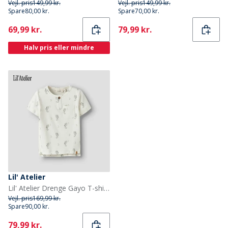
Vejl. pris
149,99 kr.
Vejl. pris
149,99 kr.
Spare
80,00 kr.
Spare
70,00 kr.
Current
Current
69,99 kr.
79,99 kr.
Halv pris eller mindre
Lil' Atelier
Lil' Atelier Drenge Gayo T-shirt Coconut Milk
Vejl. pris
169,99 kr.
Spare
90,00 kr.
Current
79,99 kr.