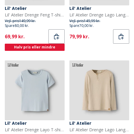
Lil' Atelier
Lil' Atelier
Lil' Atelier Drenge Feng T-shirt Overland Trek
Lil' Atelier Drenge Lago Langærmet Top Shitake
Vejl. pris
149,99 kr.
Vejl. pris
149,99 kr.
Spare
80,00 kr.
Spare
70,00 kr.
Current
Current
69,99 kr.
79,99 kr.
Halv pris eller mindre
Lil' Atelier
Lil' Atelier
Lil' Atelier Drenge Layo T-shirt Plein Air
Lil' Atelier Drenge Lago Langærmet Top Oxford Tan