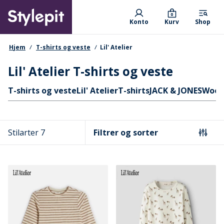
Skip
Primary departments
to
0
Konto
Kurv
Shop
main
content
navigationssti
Hjem
T-shirts og veste
Lil' Atelier
Lil' Atelier T-shirts og veste
Hurtige links
T-shirts og veste
Lil' Atelier
T-shirts
JACK & JONES
Wood
Stilarter 7
Filtrer og sorter