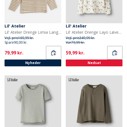
Lil' Atelier
Lil' Atelier
Lil' Atelier Drenge Limia Langærmet T-shirt Turtledove
Lil' Atelier Drenge Layo Løve Langærmet Top Coconut Milk
Vejl. pris
169,99 kr.
Vejl. pris
349,99 kr.
Spare
90,00 kr.
Var
79,99 kr.
Current
Current
79,99 kr.
59,99 kr.
Nyheder
Nedsat