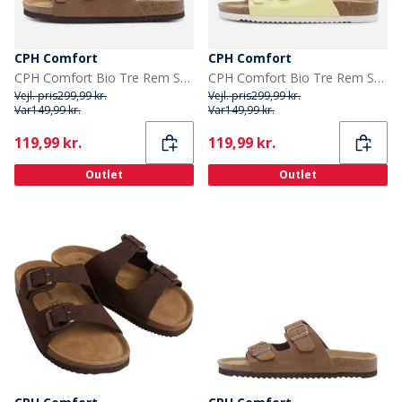
CPH Comfort
CPH Comfort
CPH Comfort Bio Tre Rem Sandaler Camel
CPH Comfort Bio Tre Rem Sandaler Lemon
Vejl. pris
299,99 kr.
Vejl. pris
299,99 kr.
Var
149,99 kr.
Var
149,99 kr.
Current
Current
119,99 kr.
119,99 kr.
Outlet
Outlet