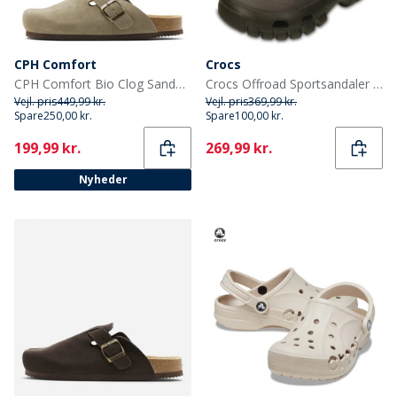
CPH Comfort
Crocs
CPH Comfort Bio Clog Sandaler af ruskind Taupe
Crocs Offroad Sportsandaler Espresso/Valnød
Vejl. pris
449,99 kr.
Vejl. pris
369,99 kr.
Spare
250,00 kr.
Spare
100,00 kr.
Current
Current
199,99 kr.
269,99 kr.
Nyheder