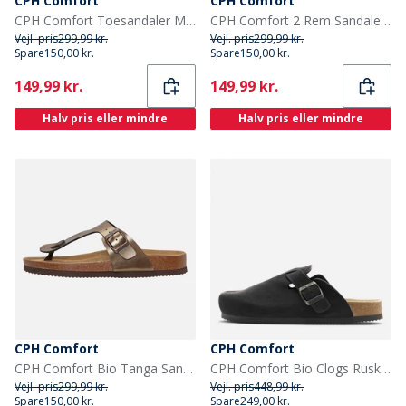
CPH Comfort
CPH Comfort
CPH Comfort Toesandaler Mørkebrun
CPH Comfort 2 Rem Sandaler Camel
Vejl. pris
299,99 kr.
Vejl. pris
299,99 kr.
Spare
150,00 kr.
Spare
150,00 kr.
Current
Current
149,99 kr.
149,99 kr.
Halv pris eller mindre
Halv pris eller mindre
CPH Comfort
CPH Comfort
CPH Comfort Bio Tanga Sandaler Bronze
CPH Comfort Bio Clogs Ruskind Sandaler Sort
Vejl. pris
299,99 kr.
Vejl. pris
448,99 kr.
Spare
150,00 kr.
Spare
249,00 kr.