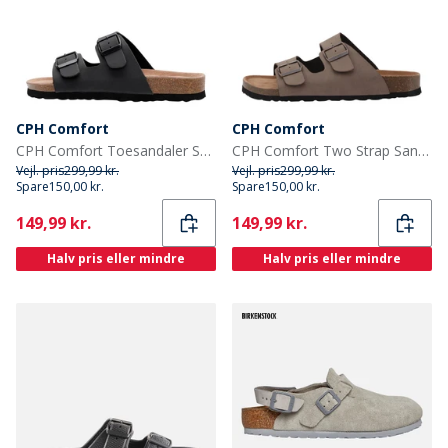
CPH Comfort
CPH Comfort
CPH Comfort Toesandaler Sort
CPH Comfort Two Strap Sandaler Mellembrun
Vejl. pris
299,99 kr.
Vejl. pris
299,99 kr.
Spare
150,00 kr.
Spare
150,00 kr.
Current
Current
149,99 kr.
149,99 kr.
Halv pris eller mindre
Halv pris eller mindre