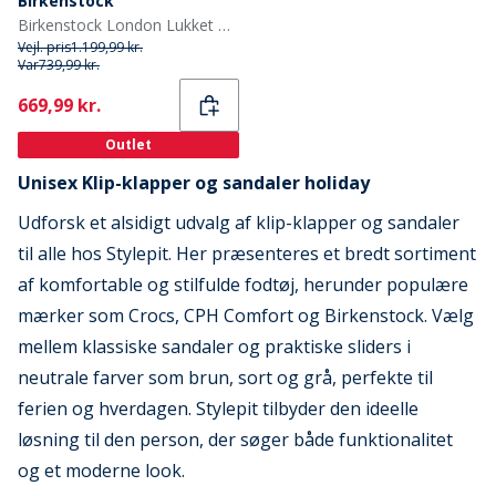
Birkenstock
Birkenstock London Lukket Clogs Sten Mønt
Vejl. pris
1.199,99 kr.
Var
739,99 kr.
Current
669,99 kr.
Outlet
Unisex Klip-klapper og sandaler holiday
Udforsk et alsidigt udvalg af klip-klapper og sandaler
til alle hos Stylepit. Her præsenteres et bredt sortiment
af komfortable og stilfulde fodtøj, herunder populære
mærker som Crocs, CPH Comfort og Birkenstock. Vælg
mellem klassiske sandaler og praktiske sliders i
neutrale farver som brun, sort og grå, perfekte til
ferien og hverdagen. Stylepit tilbyder den ideelle
løsning til den person, der søger både funktionalitet
og et moderne look.