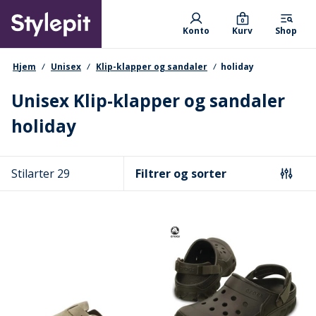
Skip
Primary departments
to
0
Konto
Kurv
Shop
main
content
navigationssti
Hjem
Unisex
Klip-klapper og sandaler
holiday
Unisex Klip-klapper og sandaler
holiday
Stilarter 29
Filtrer og sorter