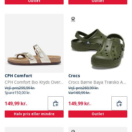
Outlet
Outlet
CPH Comfort
Crocs
CPH Comfort Bio Kryds Over Sandaler Gold
Crocs Børne Baya Træsko Army Grøn
Vejl. pris
299,99 kr.
Vejl. pris
269,99 kr.
Spare
150,00 kr.
Var
169,99 kr.
Current
Current
149,99 kr.
149,99 kr.
Halv pris eller mindre
Outlet