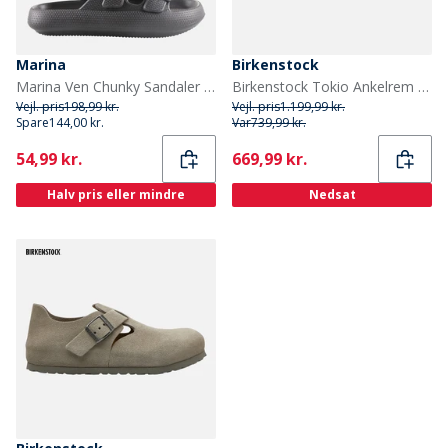
Marina
Birkenstock
Marina Ven Chunky Sandaler Sort
Birkenstock Tokio Ankelrem Clogs Sten Mønt
Vejl. pris
198,99 kr.
Vejl. pris
1.199,99 kr.
Spare
144,00 kr.
Var
739,99 kr.
Current
Current
54,99 kr.
669,99 kr.
Halv pris eller mindre
Nedsat