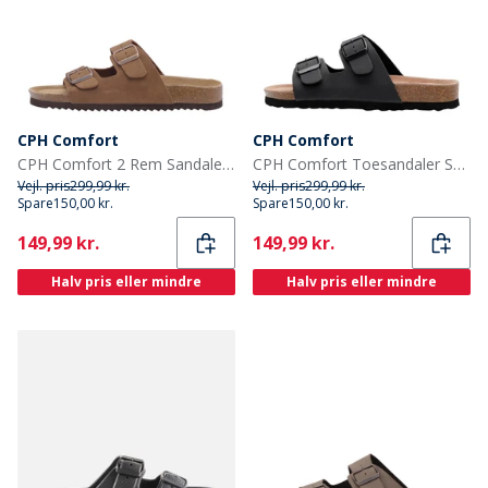
CPH Comfort
CPH Comfort
CPH Comfort 2 Rem Sandaler Camel
CPH Comfort Toesandaler Sort
Vejl. pris
299,99 kr.
Vejl. pris
299,99 kr.
Spare
150,00 kr.
Spare
150,00 kr.
Current
Current
149,99 kr.
149,99 kr.
Halv pris eller mindre
Halv pris eller mindre