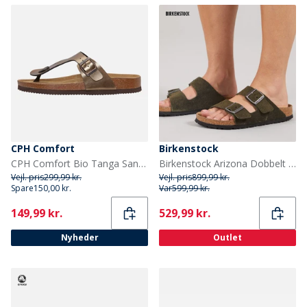
CPH Comfort
Birkenstock
CPH Comfort Bio Tanga Sandaler Bronze
Birkenstock Arizona Dobbelt Spænde Sandaler Thyme
Vejl. pris
299,99 kr.
Vejl. pris
899,99 kr.
Spare
150,00 kr.
Var
599,99 kr.
Current
Current
149,99 kr.
529,99 kr.
Nyheder
Outlet