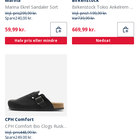
Marina
Birkenstock
Marina Ekrel Sandaler Sort
Birkenstock Tokio Ankelrem Clogs Sten Mønt
Vejl. pris
299,99 kr.
Vejl. pris
1.199,99 kr.
Spare
240,00 kr.
Var
739,99 kr.
Current
Current
59,99 kr.
669,99 kr.
Halv pris eller mindre
Nedsat
CPH Comfort
CPH Comfort Bio Clogs Ruskind Sandaler Sort
Vejl. pris
448,99 kr.
Spare
249,00 kr.