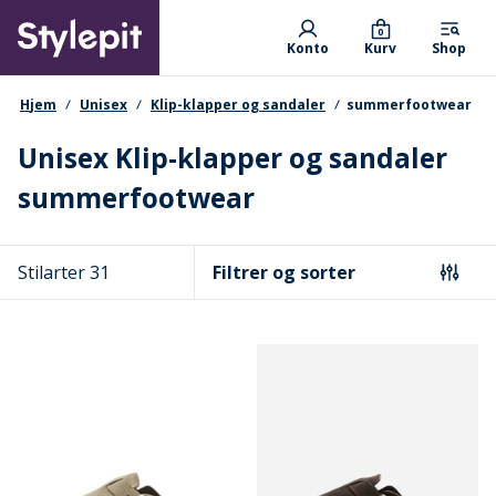
Skip
Primary departments
to
0
Konto
Kurv
Shop
main
content
navigationssti
Hjem
Unisex
Klip-klapper og sandaler
summerfootwear
Unisex Klip-klapper og sandaler
summerfootwear
Stilarter 31
Filtrer og sorter