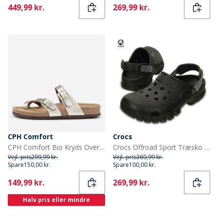
Current
Current
449,99 kr.
269,99 kr.
CPH Comfort
Crocs
CPH Comfort Bio Kryds Over Sandaler Gold
Crocs Offroad Sport Træsko Sort/Grafit
Vejl. pris
299,99 kr.
Vejl. pris
369,99 kr.
Spare
150,00 kr.
Spare
100,00 kr.
Current
Current
149,99 kr.
269,99 kr.
Halv pris eller mindre