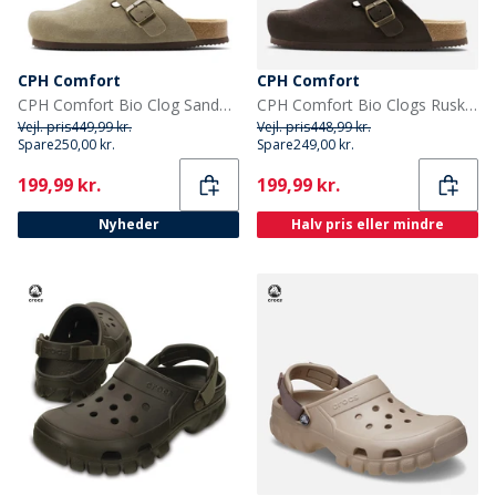
CPH Comfort
CPH Comfort
CPH Comfort Bio Clog Sandaler af ruskind Taupe
CPH Comfort Bio Clogs Ruskind Sandaler Dark Brown
Vejl. pris
449,99 kr.
Vejl. pris
448,99 kr.
Spare
250,00 kr.
Spare
249,00 kr.
Current
Current
199,99 kr.
199,99 kr.
Nyheder
Halv pris eller mindre