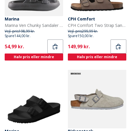
Marina
CPH Comfort
Marina Ven Chunky Sandaler Sort
CPH Comfort Two Strap Sandaler Mellembrun
Vejl. pris
198,99 kr.
Vejl. pris
299,99 kr.
Spare
144,00 kr.
Spare
150,00 kr.
Current
Current
54,99 kr.
149,99 kr.
Halv pris eller mindre
Halv pris eller mindre