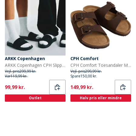
ARKK Copenhagen
CPH Comfort
ARKK Copenhagen CPH Slippers Sort
CPH Comfort Toesandaler Mørkebrun
Vejl. pris
299,99 kr.
Vejl. pris
299,99 kr.
Var
119,99 kr.
Spare
150,00 kr.
Current
Current
99,99 kr.
149,99 kr.
Outlet
Halv pris eller mindre