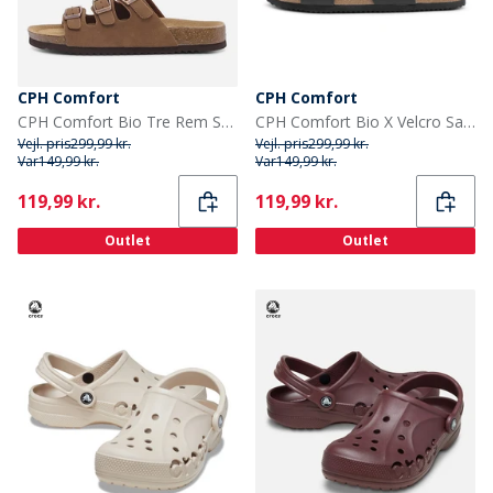
CPH Comfort
CPH Comfort
CPH Comfort Bio Tre Rem Sandaler Camel
CPH Comfort Bio X Velcro Sandaler Sort
Vejl. pris
299,99 kr.
Vejl. pris
299,99 kr.
Var
149,99 kr.
Var
149,99 kr.
Current
Current
119,99 kr.
119,99 kr.
Outlet
Outlet