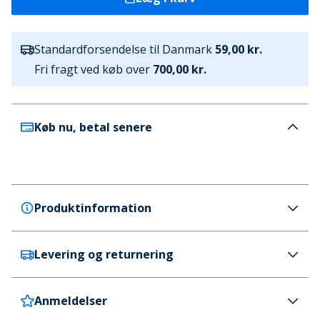
Standardforsendelse til Danmark
59,00 kr.
Fri fragt ved køb over
700,00 kr.
Køb nu, betal senere
Produktinformation
Levering og returnering
Moves
Moves Dame Asla Sweater 999 Black
Farve
Anmeldelser
Danmark
59 kr. (700 kr.+ GRATIS)
Sort