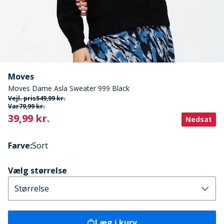
Moves
Moves Dame Asla Sweater 999 Black
Vejl. pris
549,99 kr.
Var
79,99 kr.
Current
39,99 kr.
Nedsat
Farve
:
Sort
Vælg størrelse
Læg i kurv