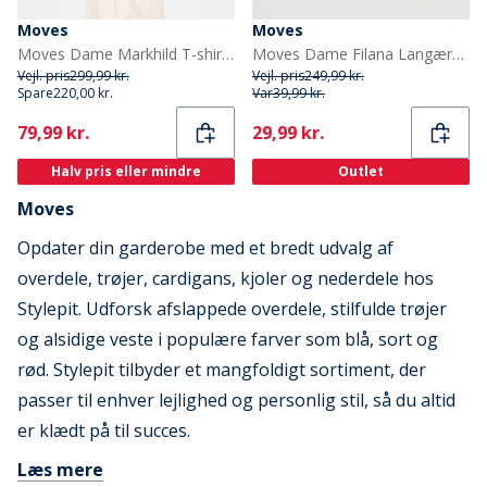
Moves
Moves
Moves Dame Markhild T-shirt 699 Navy
Moves Dame Filana Langærmet Bluse 0925 Patriot Blue
Vejl. pris
299,99 kr.
Vejl. pris
249,99 kr.
Spare
220,00 kr.
Var
39,99 kr.
Current
Current
79,99 kr.
29,99 kr.
Halv pris eller mindre
Outlet
Moves
Opdater din garderobe med et bredt udvalg af
overdele, trøjer, cardigans, kjoler og nederdele hos
Stylepit. Udforsk afslappede overdele, stilfulde trøjer
og alsidige veste i populære farver som blå, sort og
rød. Stylepit tilbyder et mangfoldigt sortiment, der
passer til enhver lejlighed og personlig stil, så du altid
er klædt på til succes.
Læs mere