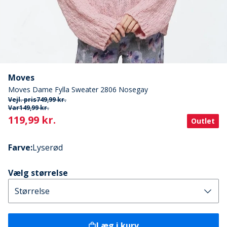
Moves
Moves Dame Fylla Sweater 2806 Nosegay
Vejl. pris
749,99 kr.
Var
149,99 kr.
Current
119,99 kr.
Outlet
Farve
:
Lyserød
Vælg størrelse
Læg i kurv