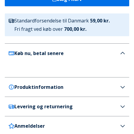
Standardforsendelse til Danmark
59,00 kr.
Fri fragt ved køb over
700,00 kr.
Køb nu, betal senere
Produktinformation
Levering og returnering
Moves
Moves Dame Fylla Sweater 2806 Nosegay
Farve
Anmeldelser
Danmark
59 kr. (700 kr.+ GRATIS)
Lyserød