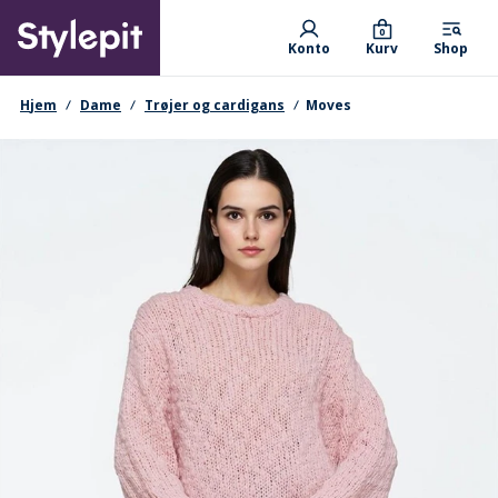
Skip
Primary departments
to
0
Konto
Kurv
Shop
main
content
navigationssti
Hjem
Dame
Trøjer og cardigans
Moves