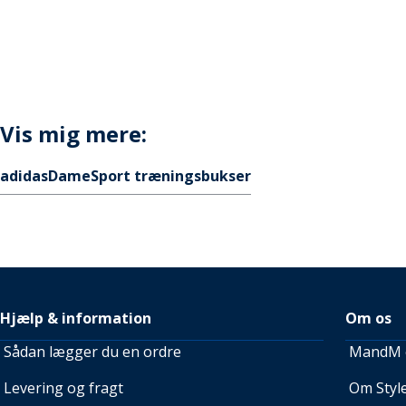
Vis mig mere:
adidas
Dame
Sport træningsbukser
Hjælp & information
Om os
Sådan lægger du en ordre
MandM e
Levering og fragt
Om Style