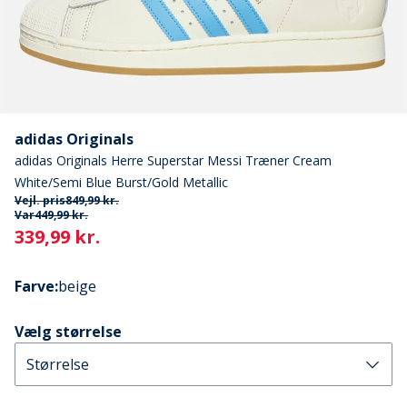
adidas Originals
adidas Originals Herre Superstar Messi Træner Cream
White/Semi Blue Burst/Gold Metallic
Vejl. pris
849,99 kr.
Var
449,99 kr.
Current
339,99 kr.
Farve
:
beige
Vælg størrelse