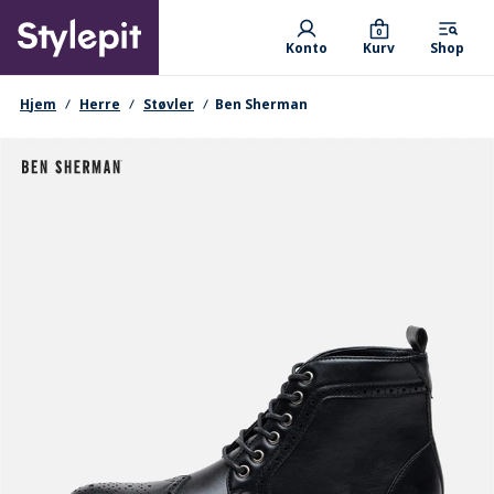
Skip
Primary departments
to
0
Konto
Kurv
Shop
main
content
navigationssti
Hjem
Herre
Støvler
Ben Sherman