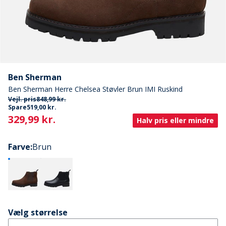
Ben Sherman
Ben Sherman Herre Chelsea Støvler Brun IMI Ruskind
Vejl. pris
848,99 kr.
Spare
519,00 kr.
Current
329,99 kr.
Halv pris eller mindre
Farve
:
Brun
Vælg størrelse