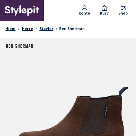
Skip
Primary departments
to
0
Konto
Kurv
Shop
main
content
navigationssti
Hjem
Herre
Støvler
Ben Sherman