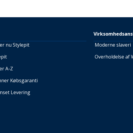
Virksomhedsans
r nu Stylepit
Moderne slaveri
pit
Overholdelse af 
er A-Z
nner Købsgaranti
set Levering