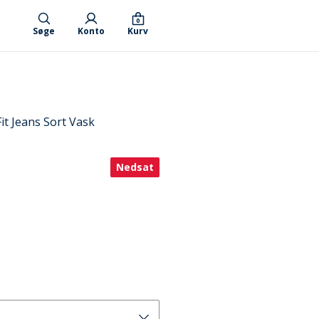
0
Søge
Konto
Kurv
it Jeans Sort Vask
Nedsat