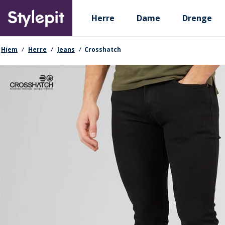
Skip
Primary departments
to
Herre
Dame
Drenge
main
content
navigationssti
Hjem
Herre
Jeans
Crosshatch