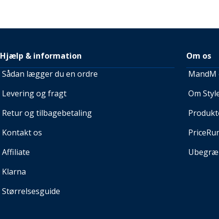
Hjælp & information
Om os
Sådan lægger du en ordre
MandM e
Levering og fragt
Om Style
Retur og tilbagebetaling
Produkt
Kontakt os
PriceRu
Affiliate
Ubegræn
Klarna
Størrelsesguide