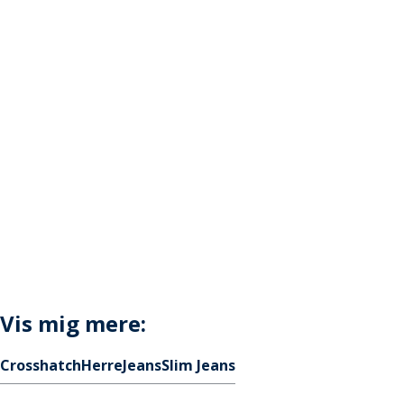
Vis mig mere:
Crosshatch
Herre
Jeans
Slim Jeans