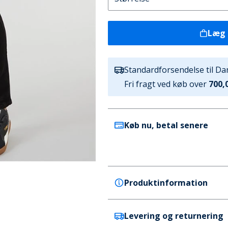
Læg 
Standardforsendelse til D
Fri fragt ved køb over
700,0
Køb nu, betal senere
Produktinformation
Levering og returnering
Crosshatch