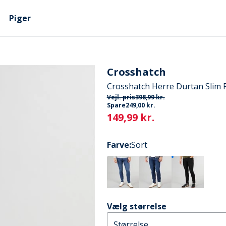
Piger
Crosshatch
Crosshatch Herre Durtan Slim F
Vejl. pris
398,99 kr.
Spare
249,00 kr.
Current
149,99 kr.
Farve
:
Sort
Vælg størrelse