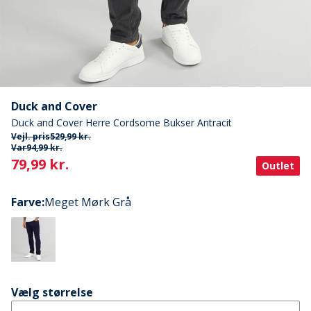
Duck and Cover
Duck and Cover Herre Cordsome Bukser Antracit
Vejl. pris
529,99 kr.
Var
94,99 kr.
Current
79,99 kr.
Outlet
Farve
:
Meget Mørk Grå
Vælg størrelse