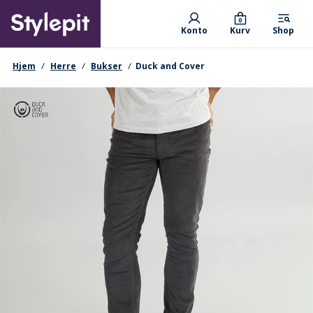
Skip
Primary departments
to
0
Konto
Kurv
Shop
main
content
navigationssti
Hjem
Herre
Bukser
Duck and Cover