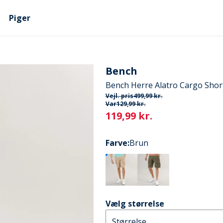
Piger
Bench
Bench Herre Alatro Cargo Shor
Vejl. pris
499,99 kr.
Var
129,99 kr.
Current
119,99 kr.
Farve
:
Brun
Vælg størrelse