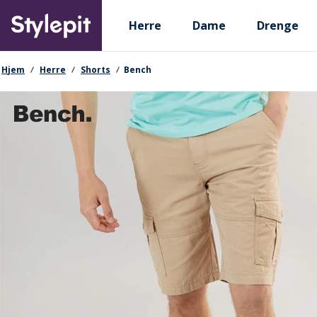
Skip
Primary departments
to
Herre
Dame
Drenge
main
content
navigationssti
Hjem
Herre
Shorts
Bench