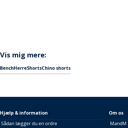
Vis mig mere:
Bench
Herre
Shorts
Chino shorts
Hjælp & information
Om os
Sådan lægger du en ordre
MandM e