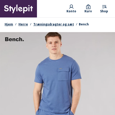
Skip
Primary departments
to
0
Konto
Kurv
Shop
main
content
navigationssti
Hjem
Herre
Træningsdragter og sæt
Bench