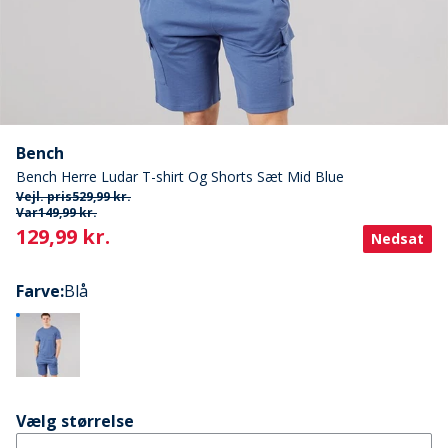
Bench
Bench Herre Ludar T-shirt Og Shorts Sæt Mid Blue
Vejl. pris
529,99 kr.
Var
149,99 kr.
Current
129,99 kr.
Nedsat
Farve
:
Blå
Vælg størrelse