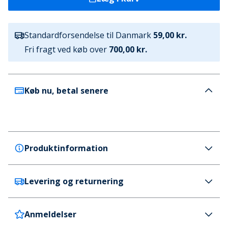
Standardforsendelse til Danmark
59,00 kr.
Fri fragt ved køb over
700,00 kr.
Køb nu, betal senere
Produktinformation
Levering og returnering
GEOX
GEOX Drenge Rann Trænere Military/Orange
Farve
Anmeldelser
Danmark
59 kr. (700 kr.+ GRATIS)
Flerfarvet