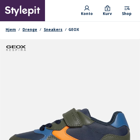
Skip
Primary departments
to
0
Konto
Kurv
Shop
main
content
navigationssti
Hjem
Drenge
Sneakers
GEOX