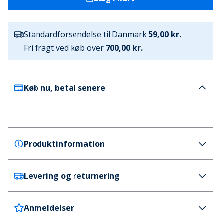
Standardforsendelse til Danmark
59,00 kr.
Fri fragt ved køb over
700,00 kr.
Køb nu, betal senere
Produktinformation
Levering og returnering
Name It
Name It Drenge Victor T Shirt Peyote
Farve
Anmeldelser
Danmark
59 kr. (700 kr.+ GRATIS)
Beige / Flerfarvet