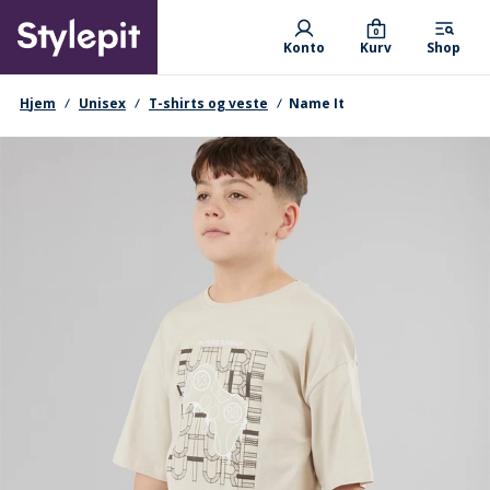
Skip
Primary departments
to
0
Konto
Kurv
Shop
main
content
navigationssti
Hjem
Unisex
T-shirts og veste
Name It