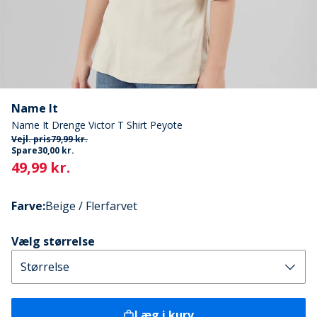
Name It
Name It Drenge Victor T Shirt Peyote
Vejl. pris
79,99 kr.
Spare
30,00 kr.
Current
49,99 kr.
Farve
:
Beige / Flerfarvet
Vælg størrelse
Læg i kurv