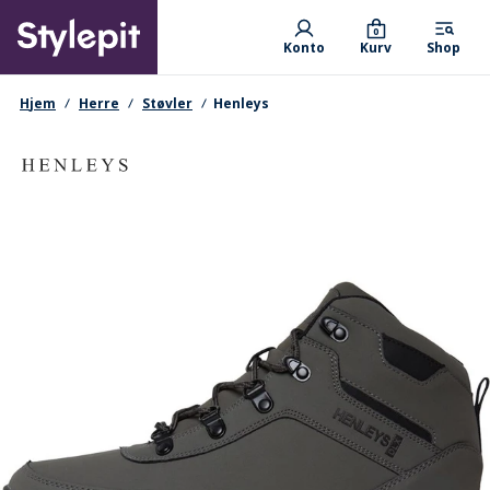
Skip
Primary departments
to
0
Konto
Kurv
Shop
main
content
navigationssti
Hjem
Herre
Støvler
Henleys