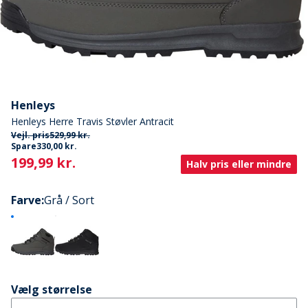
Henleys
Henleys Herre Travis Støvler Antracit
Vejl. pris
529,99 kr.
Spare
330,00 kr.
Current
199,99 kr.
Halv pris eller mindre
Farve
:
Grå / Sort
Vælg størrelse