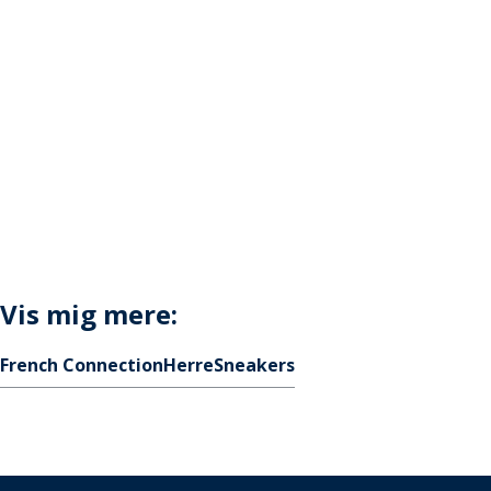
Vis mig mere:
French Connection
Herre
Sneakers