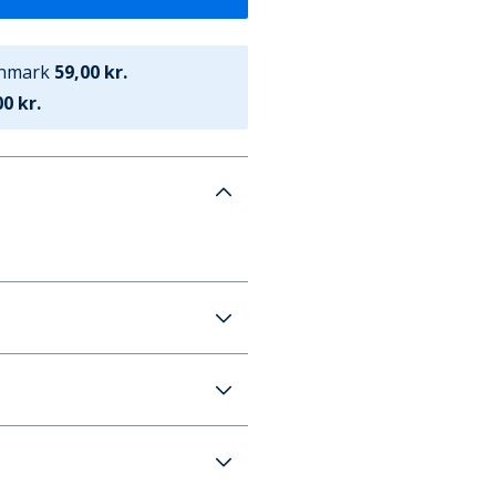
anmark
59,00 kr.
0 kr.
ad Sole 2 Sneakers Brun
59 kr. (700 kr.+ GRATIS)