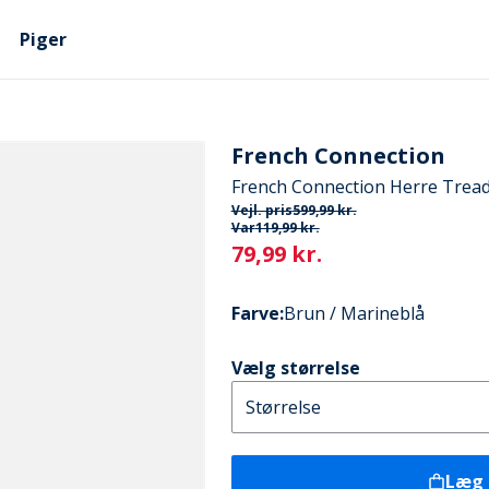
Piger
French Connection
French Connection Herre Tread
Vejl. pris
599,99 kr.
Var
119,99 kr.
Current
79,99 kr.
Farve
:
Brun / Marineblå
Vælg størrelse
Læg 