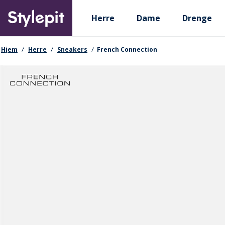
Skip
Primary departments
to
Herre
Dame
Drenge
main
content
navigationssti
Hjem
Herre
Sneakers
French Connection