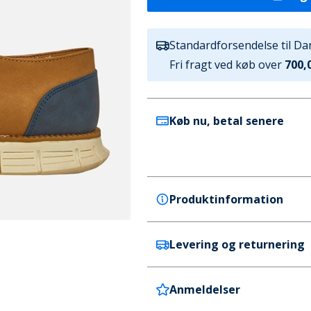
Standardforsendelse til D
Fri fragt ved køb over
700,0
Køb nu, betal senere
Produktinformation
Levering og returnering
French Connection
French Connection Herre Tre
Farve
Anmeldelser
Danmark
Brun / Marineblå
Levering tager 4-5 hverdage