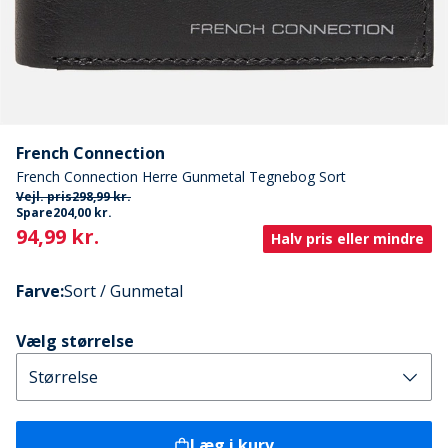
French Connection
French Connection Herre Gunmetal Tegnebog Sort
Vejl. pris
298,99 kr.
Spare
204,00 kr.
Current
94,99 kr.
Halv pris eller mindre
Farve
:
Sort / Gunmetal
Vælg størrelse
Læg i kurv