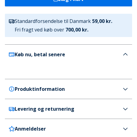
Standardforsendelse til Danmark
59,00 kr.
Fri fragt ved køb over
700,00 kr.
Køb nu, betal senere
Produktinformation
Levering og returnering
French Connection
French Connection Herre Gunmetal Tegnebog
Sort
Anmeldelser
Danmark
59 kr. (700 kr.+ GRATIS)
Farve