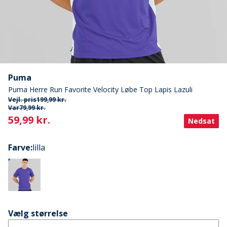
Puma
Puma Herre Run Favorite Velocity Løbe Top Lapis Lazuli
Vejl. pris
199,99 kr.
Var
79,99 kr.
Current
59,99 kr.
Nedsat
Farve
:
lilla
Vælg størrelse