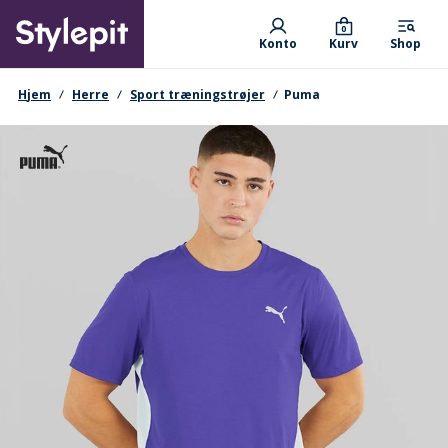
Skip
Primary departments
to
0
Konto
Kurv
Shop
main
content
navigationssti
Hjem
Herre
Sport træningstrøjer
Puma