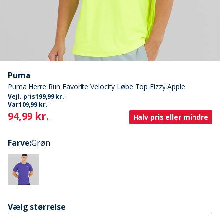
Puma
Puma Herre Run Favorite Velocity Løbe Top Fizzy Apple
Vejl. pris
199,99 kr.
Var
109,99 kr.
Current
94,99 kr.
Halv pris eller mindre
Farve
:
Grøn
Vælg størrelse