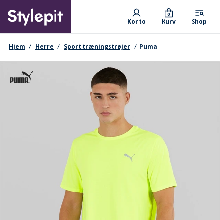
Skip
Primary departments
to
0
Konto
Kurv
Shop
main
content
navigationssti
Hjem
Herre
Sport træningstrøjer
Puma