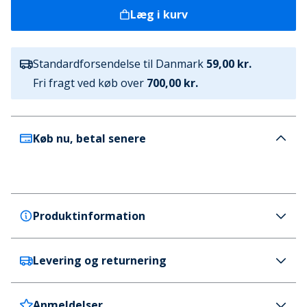
Læg i kurv
Standardforsendelse til Danmark
59,00 kr.
Fri fragt ved køb over
700,00 kr.
Køb nu, betal senere
Produktinformation
Levering og returnering
Puma
Puma Herre Orbita Liga Portugal Hybrid Trænings
Fodbold Puma White
Anmeldelser