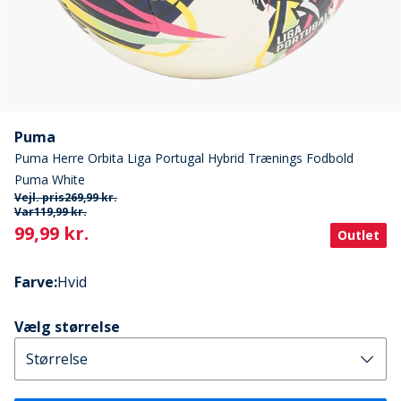
Puma
Puma Herre Orbita Liga Portugal Hybrid Trænings Fodbold
Puma White
Vejl. pris
269,99 kr.
Var
119,99 kr.
Current
99,99 kr.
Outlet
Farve
:
Hvid
Vælg størrelse